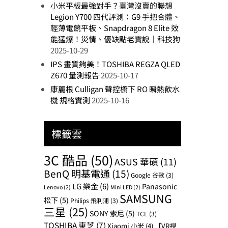
小米平板最強對手？臺灣沒賣的聯想
Legion Y700 四代評測：G9 手把合體、
輕薄電競平板、Snapdragon 8 Elite 效
能猛爆！災情、優缺點老實說｜科技狗
2025-10-29
IPS 畫質夠美！TOSHIBA REGZA QLED
Z670 量測報告
2025-10-17
康麗根 Culligan 聲控櫥下 RO 瞬熱飲水
機 規格實測
2025-10-16
標籤雲
3C 酷品
(50)
ASUS 華碩
(11)
BenQ 明基電通
(15)
Google 谷歌
(3)
LG 樂金
(6)
Panasonic
Lenovo
(2)
Mini LED
(2)
SAMSUNG
松下
(5)
Philips 飛利浦
(3)
三星
(25)
SONY 索尼
(5)
TCL
(3)
TOSHIBA 東芝
(7)
Xiaomi 小米
(4)
【VR視