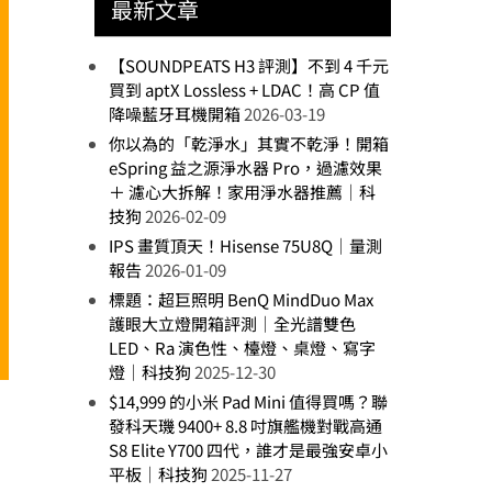
最新文章
【SOUNDPEATS H3 評測】不到 4 千元
買到 aptX Lossless + LDAC！高 CP 值
降噪藍牙耳機開箱
2026-03-19
你以為的「乾淨水」其實不乾淨！開箱
eSpring 益之源淨水器 Pro，過濾效果
＋ 濾心大拆解！家用淨水器推薦｜科
技狗
2026-02-09
IPS 畫質頂天！Hisense 75U8Q｜量測
報告
2026-01-09
標題：超巨照明 BenQ MindDuo Max
護眼大立燈開箱評測｜全光譜雙色
LED、Ra 演色性、檯燈、桌燈、寫字
燈｜科技狗
2025-12-30
$14,999 的小米 Pad Mini 值得買嗎？聯
發科天璣 9400+ 8.8 吋旗艦機對戰高通
S8 Elite Y700 四代，誰才是最強安卓小
平板｜科技狗
2025-11-27