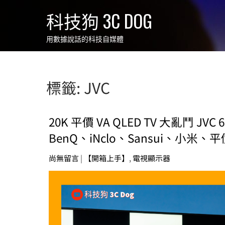
Skip
科技狗 3C DOG
to
content
用數據說話的科技自媒體
標籤:
JVC
20K 平價 VA QLED TV 大亂鬥 J
BenQ、iNclo、Sansui、小米
尚無留言
|
【開箱上手】
,
電視顯示器