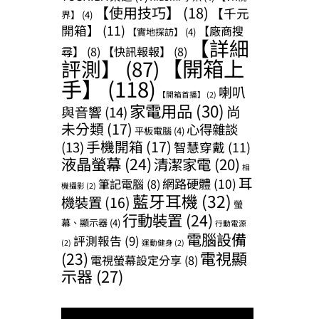
【使用技巧】
(18)
【千元
界】
(4)
開箱】
(11)
【廠商搜
【實地探訪】
(4)
【詳細
尋】
(8)
【快訊報報】
(8)
【開箱上
評測】
(87)
手】
(118)
喇叭
【開箱首播】
(2)
家電用品
(30)
尚
與音響
(14)
未分類
(17)
心得雜談
平板電腦
(4)
手機開箱
(17)
(13)
智慧穿戴
(11)
液晶螢幕
(24)
清潔家電
(20)
相
耳
網路硬體
(10)
筆記電腦
(8)
機攝影
(2)
藍牙耳機
(32)
機裝置
(16)
螢
行動裝置
(24)
幕、顯示器
(4)
行動電源
電腦設備
評測報告
(9)
(2)
運動健身
(2)
(23)
電視顯
電視螢幕設定分享
(8)
示器
(27)