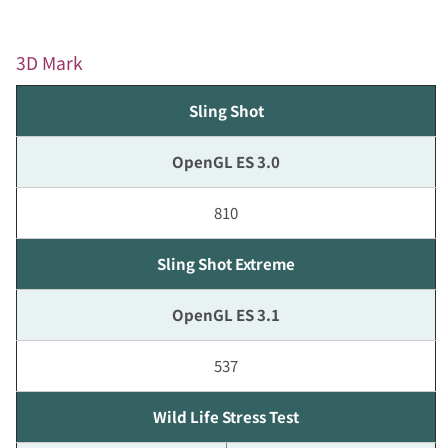
3D Mark
Sling Shot
OpenGL ES 3.0
810
Sling Shot Extreme
OpenGL ES 3.1
537
Wild Life Stress Test