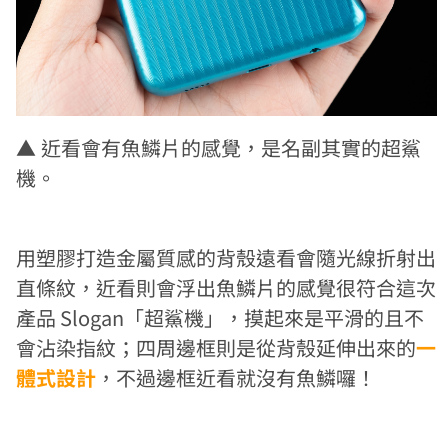
▲
近看會有魚鱗片的感覺，是名副其實的超鯊
機。
用塑膠打造金屬質感的背殼遠看會隨光線折射出
直條紋，近看則會浮出魚鱗片的感覺很符合這次
產品 Slogan「超鯊機」，摸起來是平滑的且不
會沾染指紋；四周邊框則是從背殼延伸出來的
一
體式設計
，不過邊框近看就沒有魚鱗囉！