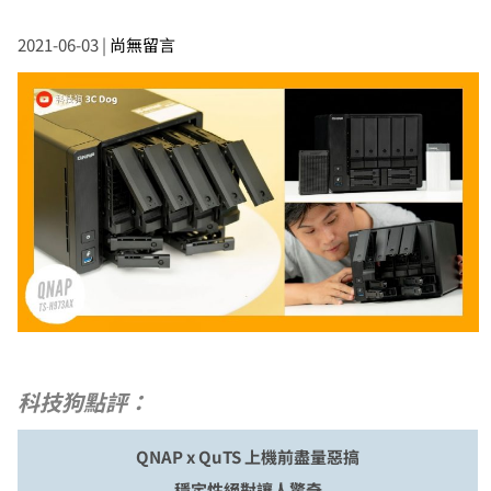
2021-06-03
|
尚無留言
科技狗點評：
QNAP x QuTS 上機前盡量惡搞
穩定性絕對讓人驚奇