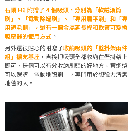
石頭 H6 附贈了 4 個吸頭，分別為「軟絨滾筒
刷」、「電動除蟎刷」、「專用扁平刷」和「專
用短毛刷」，還有一個金屬延長桿和軟管可變換
吸塵器的使用方式
。
另外還很貼心的附贈了
收納吸頭的「壁掛架兩件
組」擴充基座
，直接把吸頭全都收納在壁掛架上
即可，是個可以有效收納刷頭的好地方。官網還
可以選購「電動地毯刷」，專門用於想強力清潔
地毯的人。