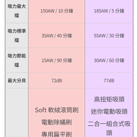
吸力最大
150AW / 10 分鐘
185AW / 5 分鐘
檔
吸力標準
35AW / 40 分鐘
55AW / 30 分鐘
檔
吸力節能
15AW / 90 分鐘
30AW / 60 分鐘
檔
最大分貝
72dB
77dB
高扭矩吸頭
Soft 軟絨滾筒刷
迷你電動吸頭
電動除蟎刷
二合一組合式吸
頭
專用扁平刷