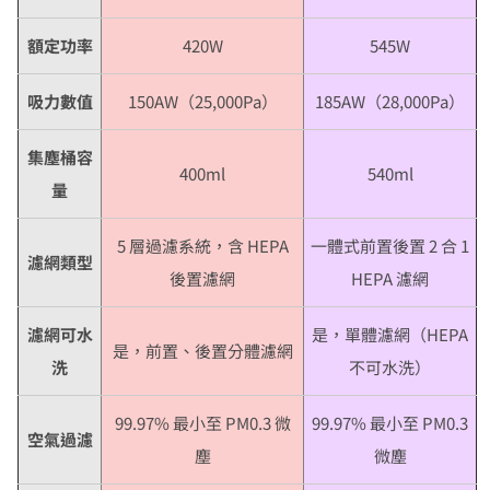
額定功率
420W
545W
吸力數值
150AW（25,000Pa）
185AW（28,000Pa）
集塵桶容
400ml
540ml
量
5 層過濾系統，含 HEPA
一體式前置後置 2 合 1
濾網類型
後置濾網
HEPA 濾網
濾網可水
是，單體濾網（HEPA
是，前置、後置分體濾網
洗
不可水洗）
99.97% 最小至 PM0.3 微
99.97% 最小至 PM0.3
空氣過濾
塵
微塵