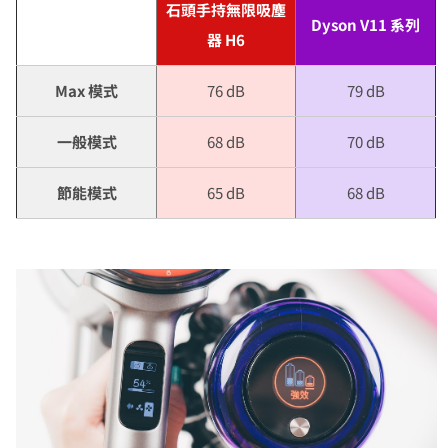
石頭手持無限吸塵
Dyson V11 系列
器 H6
Max 模式
76 dB
79 dB
一般模式
68 dB
70 dB
節能模式
65 dB
68 dB