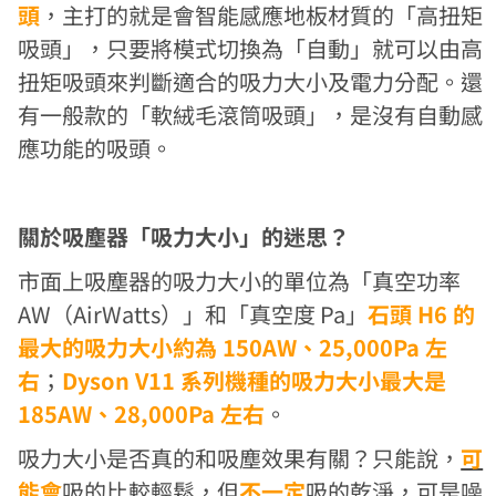
頭
，主打的就是會智能感應地板材質的「高扭矩
吸頭」，只要將模式切換為「自動」就可以由高
扭矩吸頭來判斷適合的吸力大小及電力分配。還
有一般款的「軟絨毛滾筒吸頭」，是沒有自動感
應功能的吸頭。
關於吸塵器「吸力大小」的迷思？
市面上吸塵器的吸力大小的單位為「真空功率
AW（AirWatts）」和「真空度 Pa」
石頭 H6 的
最大的吸力大小約為 150AW、25,000Pa 左
右
；
Dyson V11 系列機種的吸力大小最大是
185AW、28,000Pa 左右
。
吸力大小是否真的和吸塵效果有關？只能說，
可
能會
吸的比較輕鬆，但
不一定
吸的乾淨，可是噪