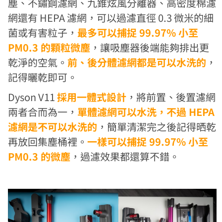
塵、不鏽鋼濾網、九錐炫風分離器、高密度棉濾
網還有 HEPA 濾網，可以過濾直徑 0.3 微米的細
菌或有害粒子，
最多可以捕捉 99.97% 小至
PM0.3 的顆粒微塵
，讓吸塵器後端能夠排出更
乾淨的空氣。
前、後分體濾網都是可以水洗的
，
記得曬乾即可。
Dyson V11
採用一體式設計
，將前置、後置濾網
兩者合而為一，
單體濾網可以水洗，不過 HEPA
濾網是不可以水洗的
，簡單清潔完之後記得晒乾
再放回集塵桶裡。
一樣可以捕捉 99.97% 小至
PM0.3 的微塵
，過濾效果都還算不錯。