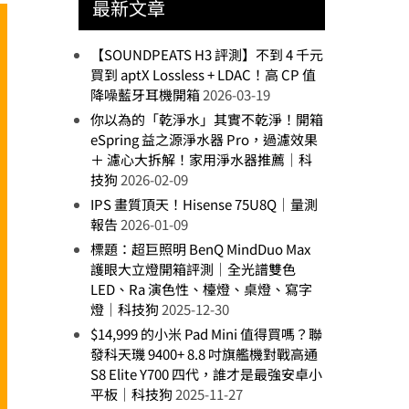
最新文章
【SOUNDPEATS H3 評測】不到 4 千元
買到 aptX Lossless + LDAC！高 CP 值
降噪藍牙耳機開箱
2026-03-19
你以為的「乾淨水」其實不乾淨！開箱
eSpring 益之源淨水器 Pro，過濾效果
＋ 濾心大拆解！家用淨水器推薦｜科
技狗
2026-02-09
IPS 畫質頂天！Hisense 75U8Q｜量測
報告
2026-01-09
標題：超巨照明 BenQ MindDuo Max
護眼大立燈開箱評測｜全光譜雙色
LED、Ra 演色性、檯燈、桌燈、寫字
燈｜科技狗
2025-12-30
$14,999 的小米 Pad Mini 值得買嗎？聯
發科天璣 9400+ 8.8 吋旗艦機對戰高通
S8 Elite Y700 四代，誰才是最強安卓小
平板｜科技狗
2025-11-27