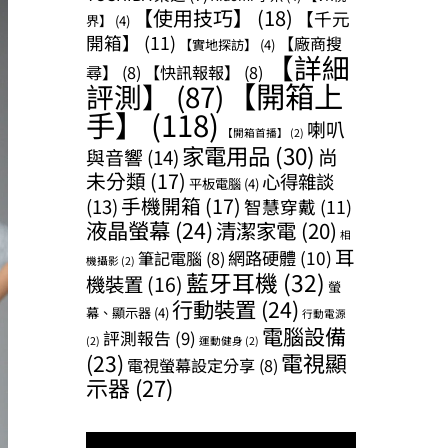
【使用技巧】
(18)
【千元
界】
(4)
開箱】
(11)
【廠商搜
【實地探訪】
(4)
【詳細
尋】
(8)
【快訊報報】
(8)
【開箱上
評測】
(87)
手】
(118)
喇叭
【開箱首播】
(2)
家電用品
(30)
尚
與音響
(14)
未分類
(17)
心得雜談
平板電腦
(4)
手機開箱
(17)
(13)
智慧穿戴
(11)
液晶螢幕
(24)
清潔家電
(20)
相
耳
網路硬體
(10)
筆記電腦
(8)
機攝影
(2)
藍牙耳機
(32)
機裝置
(16)
螢
行動裝置
(24)
幕、顯示器
(4)
行動電源
電腦設備
評測報告
(9)
(2)
運動健身
(2)
(23)
電視顯
電視螢幕設定分享
(8)
示器
(27)