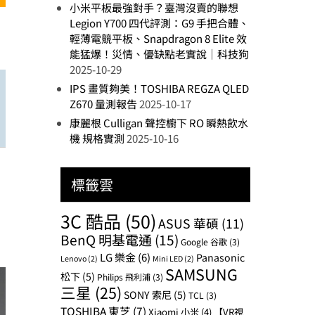
小米平板最強對手？臺灣沒賣的聯想
Legion Y700 四代評測：G9 手把合體、
輕薄電競平板、Snapdragon 8 Elite 效
能猛爆！災情、優缺點老實說｜科技狗
2025-10-29
IPS 畫質夠美！TOSHIBA REGZA QLED
Z670 量測報告
2025-10-17
康麗根 Culligan 聲控櫥下 RO 瞬熱飲水
機 規格實測
2025-10-16
標籤雲
3C 酷品
(50)
ASUS 華碩
(11)
BenQ 明基電通
(15)
Google 谷歌
(3)
LG 樂金
(6)
Panasonic
Lenovo
(2)
Mini LED
(2)
SAMSUNG
松下
(5)
Philips 飛利浦
(3)
三星
(25)
SONY 索尼
(5)
TCL
(3)
TOSHIBA 東芝
(7)
Xiaomi 小米
(4)
【VR視