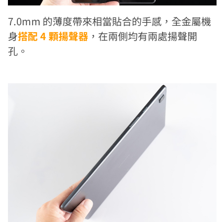
7.0mm 的薄度帶來相當貼合的手感，全金屬機
身
搭配 4 顆揚聲器
，在兩側均有兩處揚聲開
孔。