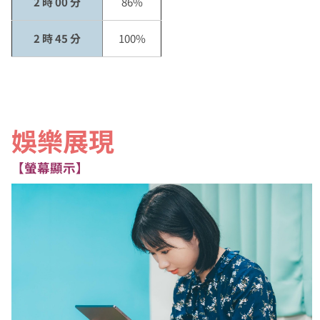
2 時 00 分
86%
2 時 45 分
100%
娛樂展現
【螢幕顯示】