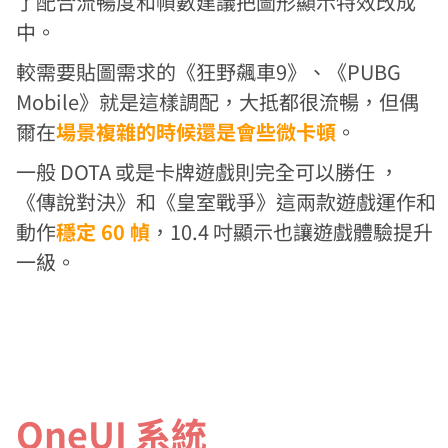
了配合流暢度和幀數建議把圖形顯示特效改成
中。
較需要貼圖需求的《狂野飆車9》、《PUBG
Mobile》就是這樣調配，大抵都很流暢，但偶
爾在
場景複雜的時候還是會些微卡頓
。
一般 DOTA 或是卡牌遊戲則完全可以勝任 ，
《傳說對決》和《皇室戰爭》這兩款遊戲運作和
動作
穩定 60 幀
，10.4 吋顯示也讓遊戲體驗提升
一級。
OneUI 系統