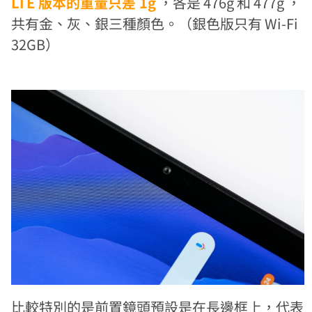
LTE 版本的重量只差 1g
，各是 476g 和 477g ，
共有金、灰、銀三種顏色。（銀色版只有 Wi-Fi
32GB）
比較特別的是前置鏡頭預設是在長邊框上，代表