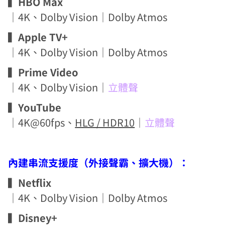
▍
HBO Max
｜4K、Dolby Vision｜Dolby Atmos
▍
Apple TV+
｜4K、Dolby Vision｜Dolby Atmos
▍
Prime Video
｜4K、Dolby Vision｜
立體聲
▍
YouTube
｜4K@60fps、
HLG / HDR10
｜
立體聲
內建串流支援度（外接聲霸、擴大機）：
▍
Netflix
｜4K、Dolby Vision｜Dolby Atmos
▍
Disney+