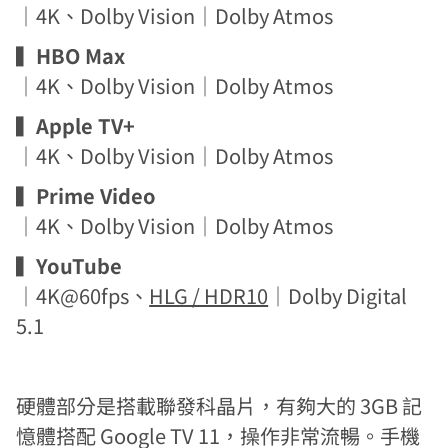
｜4K、Dolby Vision｜Dolby Atmos
▍
HBO Max
｜4K、Dolby Vision｜Dolby Atmos
▍
Apple TV+
｜4K、Dolby Vision｜Dolby Atmos
▍
Prime Video
｜4K、Dolby Vision｜Dolby Atmos
▍
YouTube
｜4K@60fps、
HLG / HDR10
｜Dolby Digital
5.1
硬體部分是搭載聯發科晶片，有夠大的 3GB 記
憶體搭配 Google TV 11，操作非常流暢。手機