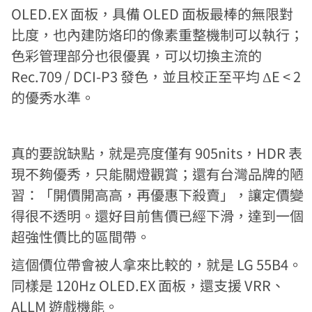
OLED.EX 面板，具備 OLED 面板最棒的無限對
比度，也內建防烙印的像素重整機制可以執行；
色彩管理部分也很優異，可以切換主流的
Rec.709 / DCI-P3 發色，並且校正至平均 ΔE < 2
的優秀水準。
真的要說缺點，就是亮度僅有 905nits，HDR 表
現不夠優秀，只能關燈觀賞；還有台灣品牌的陋
習：「開價開高高，再優惠下殺賣」，讓定價變
得很不透明。還好目前售價已經下滑，達到一個
超強性價比的區間帶。
這個價位帶會被人拿來比較的，就是 LG 55B4。
同樣是 120Hz OLED.EX 面板，還支援 VRR、
ALLM 遊戲機能。