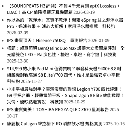
【SOUNDPEATS H3 評測】不到 4 千元買到 aptX Lossless +
LDAC！高 CP 值降噪藍牙耳機開箱
2026-03-19
你以為的「乾淨水」其實不乾淨！開箱 eSpring 益之源淨水器
Pro，過濾效果 ＋ 濾心大拆解！家用淨水器推薦｜科技狗
2026-02-09
IPS 畫質頂天！Hisense 75U8Q｜量測報告
2026-01-09
標題：超巨照明 BenQ MindDuo Max 護眼大立燈開箱評測｜全
光譜雙色 LED、Ra 演色性、檯燈、桌燈、寫字燈｜科技狗
2025-12-30
$14,999 的小米 Pad Mini 值得買嗎？聯發科天璣 9400+ 8.8 吋
旗艦機對戰高通 S8 Elite Y700 四代，誰才是最強安卓小平板｜
科技狗
2025-11-27
小米平板最強對手？臺灣沒賣的聯想 Legion Y700 四代評測：
G9 手把合體、輕薄電競平板、Snapdragon 8 Elite 效能猛爆！
災情、優缺點老實說｜科技狗
2025-10-29
IPS 畫質夠美！TOSHIBA REGZA QLED Z670 量測報告
2025-
10-17
康麗根 Culligan 聲控櫥下 RO 瞬熱飲水機 規格實測
2025-10-16