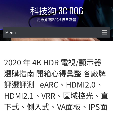
Skip
科技狗 3C DOG
to
content
用數據說話的科技自媒體
Menu
2020 年 4K HDR 電視/顯示器
選購指南 開箱心得彙整 各廠牌
評選評測 | eARC、HDMI2.0、
HDMI2.1、VRR、區域控光、直
下式、側入式、VA面板、IPS面