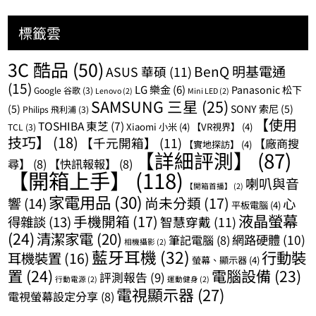
標籤雲
3C 酷品
(50)
BenQ 明基電通
ASUS 華碩
(11)
(15)
LG 樂金
(6)
Panasonic 松下
Google 谷歌
(3)
Lenovo
(2)
Mini LED
(2)
SAMSUNG 三星
(25)
(5)
SONY 索尼
(5)
Philips 飛利浦
(3)
【使用
TOSHIBA 東芝
(7)
Xiaomi 小米
(4)
【VR視界】
(4)
TCL
(3)
技巧】
(18)
【千元開箱】
(11)
【廠商搜
【實地探訪】
(4)
【詳細評測】
(87)
尋】
(8)
【快訊報報】
(8)
【開箱上手】
(118)
喇叭與音
【開箱首播】
(2)
家電用品
(30)
尚未分類
(17)
響
(14)
心
平板電腦
(4)
液晶螢幕
手機開箱
(17)
得雜談
(13)
智慧穿戴
(11)
(24)
清潔家電
(20)
網路硬體
(10)
筆記電腦
(8)
相機攝影
(2)
藍牙耳機
(32)
行動裝
耳機裝置
(16)
螢幕、顯示器
(4)
置
(24)
電腦設備
(23)
評測報告
(9)
行動電源
(2)
運動健身
(2)
電視顯示器
(27)
電視螢幕設定分享
(8)