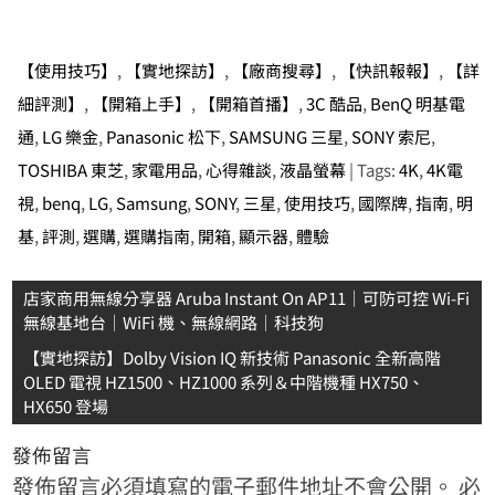
【使用技巧】
,
【實地探訪】
,
【廠商搜尋】
,
【快訊報報】
,
【詳
細評測】
,
【開箱上手】
,
【開箱首播】
,
3C 酷品
,
BenQ 明基電
通
,
LG 樂金
,
Panasonic 松下
,
SAMSUNG 三星
,
SONY 索尼
,
TOSHIBA 東芝
,
家電用品
,
心得雜談
,
液晶螢幕
| Tags:
4K
,
4K電
視
,
benq
,
LG
,
Samsung
,
SONY
,
三星
,
使用技巧
,
國際牌
,
指南
,
明
基
,
評測
,
選購
,
選購指南
,
開箱
,
顯示器
,
體驗
文
店家商用無線分享器 Aruba Instant On AP11｜可防可控 Wi-Fi
無線基地台｜WiFi 機、無線網路｜科技狗
章
【實地探訪】Dolby Vision IQ 新技術 Panasonic 全新高階
導
OLED 電視 HZ1500、HZ1000 系列＆中階機種 HX750、
覽
HX650 登場
發佈留言
發佈留言必須填寫的電子郵件地址不會公開。
必