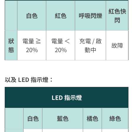
紅色快
白色
紅色
呼吸閃爍
閃
狀
電量 ≧
電量 ＜
充電 / 啟
故障
態
20%
20%
動中
以及 LED 指示燈：
LED 指示燈
白色
藍色
橘色
綠色