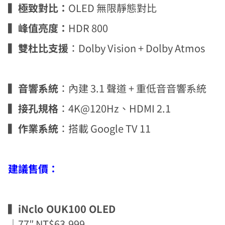
▍
極致對比：
OLED 無限靜態對比
▍
峰值亮度：
HDR 800
▍
雙杜比支援
：Dolby Vision + Dolby Atmos
▍
音響系統
：內建 3.1 聲道 + 重低音音響系統
▍
接孔規格
：4K@120Hz、HDMI 2.1
▍
作業系統
：搭載 Google TV 11
建議售價：
▍iNclo OUK100 OLED
｜77″ NT$63,999