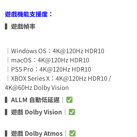
遊戲機能支援度：
▍
遊戲幀率
｜Windows OS：4K@120Hz HDR10
｜macOS：4K@120Hz HDR10
｜PS5 Pro：4K@120Hz HDR10
｜XBOX Series X：4K@120Hz HDR10 /
4K@60Hz Dolby Vision
▍
ALLM 自動低延遲
｜
▍
遊戲 Dolby Vision
｜
▍
遊戲 Dolby Atmos
｜