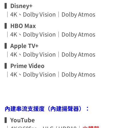
▍
Disney+
｜4K、Dolby Vision｜Dolby Atmos
▍
HBO Max
｜4K、Dolby Vision｜Dolby Atmos
▍
Apple TV+
｜4K、Dolby Vision｜Dolby Atmos
▍
Prime Video
｜4K、Dolby Vision｜Dolby Atmos
內建串流支援度（內建揚聲器）：
▍
YouTube