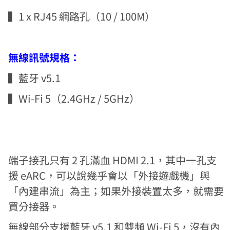
▍1 x RJ45 網路孔（10 / 100M）
無線訊號規格：
▍藍牙 v5.1
▍Wi-Fi 5（2.4GHz / 5GHz）
端子接孔只有 2 孔滿血 HDMI 2.1，其中一孔支
援 eARC，可以說幾乎會以「外接遊戲機」與
「內建串流」為主；如果外接裝置太多，就需要
買分接器。
無線部分支援藍牙 v5.1 和雙頻 Wi-Fi 5，沒有內