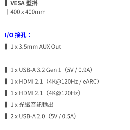
▍VESA 壁掛
｜400 x 400mm
I/O 接孔：
▍1 x 3.5mm AUX Out
▍1 x USB-A 3.2 Gen 1（5V / 0.9A）
▍1 x HDMI 2.1（4K@120Hz / eARC）
▍1 x HDMI 2.1（4K@120Hz）
▍1 x 光纖音訊輸出
▍2 x USB-A 2.0（5V / 0.5A）