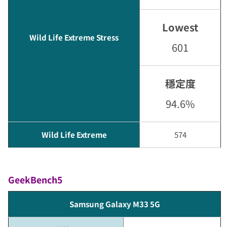
Lowest
Wild Life Extreme Stress
601
穩定度
94.6%
Wild Life Extreme
574
GeekBench5
Samsung Galaxy M33 5G