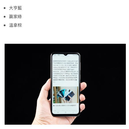
大亨藍
贏家綠
溫拿棕