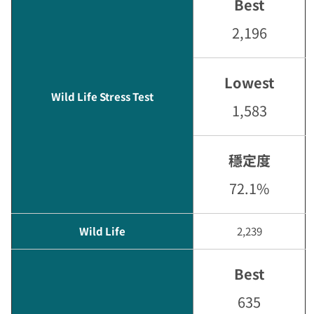
Best
2,196
Lowest
Wild Life Stress Test
1,583
穩定度
72.1%
Wild Life
2,239
Best
635