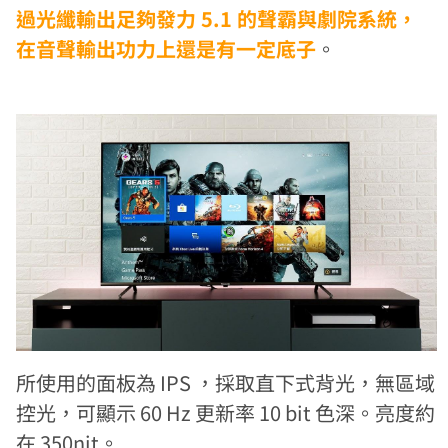
過光纖輸出足夠發力 5.1 的聲霸與劇院系統，
在音聲輸出功力上還是有一定底子
。
所使用的面板為 IPS ，採取直下式背光，無區域
控光，可顯示 60 Hz 更新率 10 bit 色深。亮度約
在 350nit。