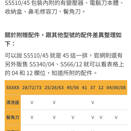
S5510/45 包裝內附的有變壓器、電鬍刀本體、
收納盒、鼻毛修容刀、鬢角刀。
關於附贈配件，跟其他型號的配件差異整理如
下：
可以說 S5510/45 就是 45 這一排，官網則還有
另外販售 S5340/04、S566/12 就可以看表格上
的 04 和 12 欄位，知道所附的配件。
S5XXX
28/72/73
25/26/63
45/56
41
37
12
04/06/08
清洗座
V
V
V
鬢角刀
V
V
V
V
V
V