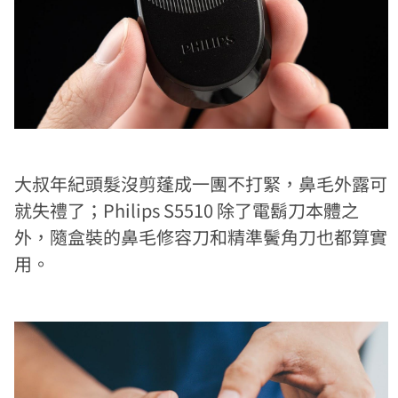
大叔年紀頭髮沒剪蓬成一團不打緊，鼻毛外露可
就失禮了；Philips S5510 除了電鬍刀本體之
外，隨盒裝的鼻毛修容刀和精準鬢角刀也都算實
用。