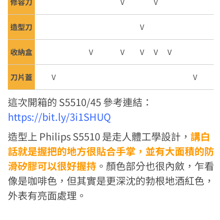
修容刀
V
V
造型刀
V
收納盒
V
V
V
V
V
刀片蓋
V
V
這次開箱的 S5510/45 參考連結：
https://bit.ly/3i1SHUQ
造型上 Philips S5510 是走人體工學設計，
講白
話就是握把的地方很貼合手掌，並有大面積的防
滑矽膠可以很好握持
。顏色部分也很內斂，乍看
像是咖啡色，但其實是更深沈的勃根地酒紅色，
外表有亮面處理。