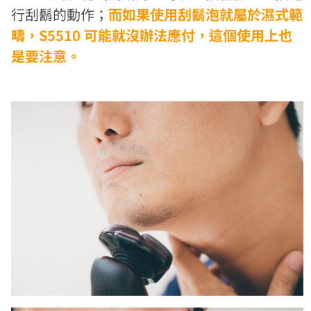
行刮鬍的動作；
而如果使用刮鬍泡就屬於濕式範
疇，S5510 可能就沒辦法應付，這個使用上也
是要注意。