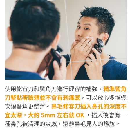
使用修容刀和鬢角刀進行理容的補強。
精準鬢角
刀緊貼著臉頰並不會有刺痛感
，可以放心多推幾
次讓鬢角更整齊。
鼻毛修容刀插入鼻孔的深度不
宜太深，大約 5mm 左右就 OK
，插入後會有一
種鼻孔被清理的爽感，遠離鼻毛見人的尷尬。