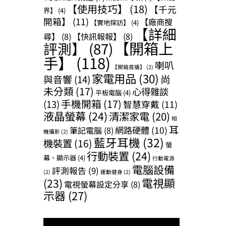
【使用技巧】
(18)
【千元
界】
(4)
開箱】
(11)
【廠商搜
【實地探訪】
(4)
【詳細
尋】
(8)
【快訊報報】
(8)
【開箱上
評測】
(87)
手】
(118)
喇叭
【開箱首播】
(2)
家電用品
(30)
尚
與音響
(14)
未分類
(17)
心得雜談
平板電腦
(4)
手機開箱
(17)
(13)
智慧穿戴
(11)
液晶螢幕
(24)
清潔家電
(20)
相
耳
網路硬體
(10)
筆記電腦
(8)
機攝影
(2)
藍牙耳機
(32)
機裝置
(16)
螢
行動裝置
(24)
幕、顯示器
(4)
行動電源
電腦設備
評測報告
(9)
(2)
運動健身
(2)
(23)
電視顯
電視螢幕設定分享
(8)
示器
(27)