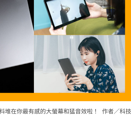
把料堆在你最有感的大螢幕和猛音效啦！ 作者／科