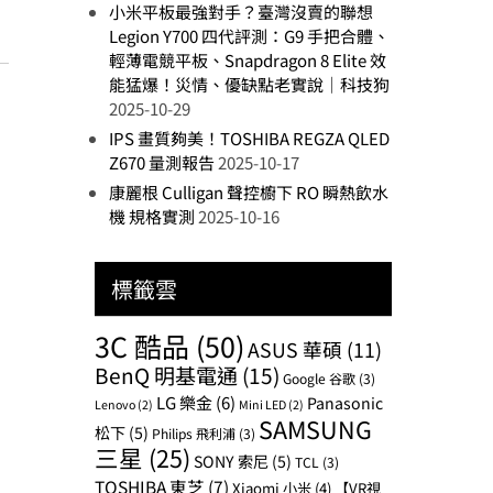
小米平板最強對手？臺灣沒賣的聯想
Legion Y700 四代評測：G9 手把合體、
輕薄電競平板、Snapdragon 8 Elite 效
能猛爆！災情、優缺點老實說｜科技狗
2025-10-29
IPS 畫質夠美！TOSHIBA REGZA QLED
Z670 量測報告
2025-10-17
康麗根 Culligan 聲控櫥下 RO 瞬熱飲水
機 規格實測
2025-10-16
標籤雲
3C 酷品
(50)
ASUS 華碩
(11)
BenQ 明基電通
(15)
Google 谷歌
(3)
LG 樂金
(6)
Panasonic
Lenovo
(2)
Mini LED
(2)
SAMSUNG
松下
(5)
Philips 飛利浦
(3)
三星
(25)
SONY 索尼
(5)
TCL
(3)
TOSHIBA 東芝
(7)
Xiaomi 小米
(4)
【VR視