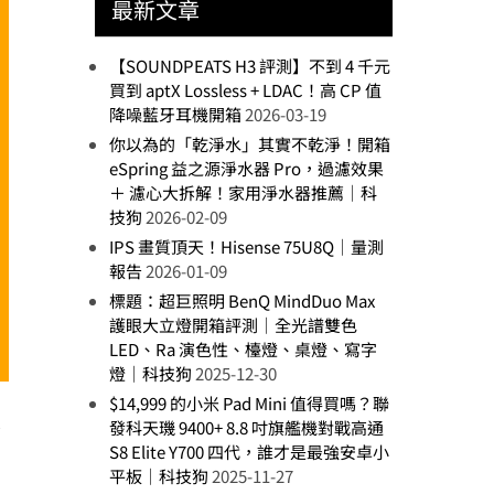
最新文章
【SOUNDPEATS H3 評測】不到 4 千元
買到 aptX Lossless + LDAC！高 CP 值
降噪藍牙耳機開箱
2026-03-19
你以為的「乾淨水」其實不乾淨！開箱
eSpring 益之源淨水器 Pro，過濾效果
＋ 濾心大拆解！家用淨水器推薦｜科
技狗
2026-02-09
IPS 畫質頂天！Hisense 75U8Q｜量測
報告
2026-01-09
標題：超巨照明 BenQ MindDuo Max
護眼大立燈開箱評測｜全光譜雙色
LED、Ra 演色性、檯燈、桌燈、寫字
燈｜科技狗
2025-12-30
$14,999 的小米 Pad Mini 值得買嗎？聯
技
發科天璣 9400+ 8.8 吋旗艦機對戰高通
S8 Elite Y700 四代，誰才是最強安卓小
平板｜科技狗
2025-11-27