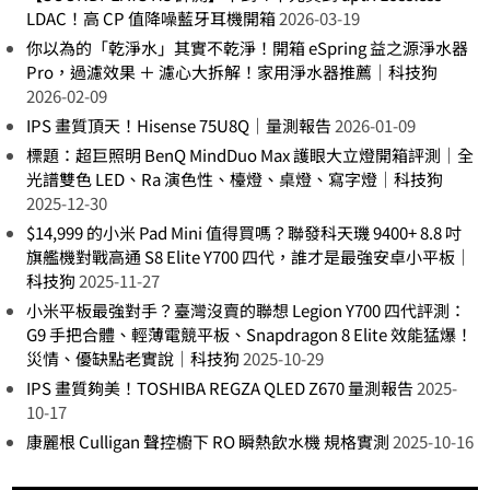
LDAC！高 CP 值降噪藍牙耳機開箱
2026-03-19
你以為的「乾淨水」其實不乾淨！開箱 eSpring 益之源淨水器
Pro，過濾效果 ＋ 濾心大拆解！家用淨水器推薦｜科技狗
2026-02-09
IPS 畫質頂天！Hisense 75U8Q｜量測報告
2026-01-09
標題：超巨照明 BenQ MindDuo Max 護眼大立燈開箱評測｜全
光譜雙色 LED、Ra 演色性、檯燈、桌燈、寫字燈｜科技狗
2025-12-30
$14,999 的小米 Pad Mini 值得買嗎？聯發科天璣 9400+ 8.8 吋
旗艦機對戰高通 S8 Elite Y700 四代，誰才是最強安卓小平板｜
科技狗
2025-11-27
小米平板最強對手？臺灣沒賣的聯想 Legion Y700 四代評測：
G9 手把合體、輕薄電競平板、Snapdragon 8 Elite 效能猛爆！
災情、優缺點老實說｜科技狗
2025-10-29
IPS 畫質夠美！TOSHIBA REGZA QLED Z670 量測報告
2025-
10-17
康麗根 Culligan 聲控櫥下 RO 瞬熱飲水機 規格實測
2025-10-16