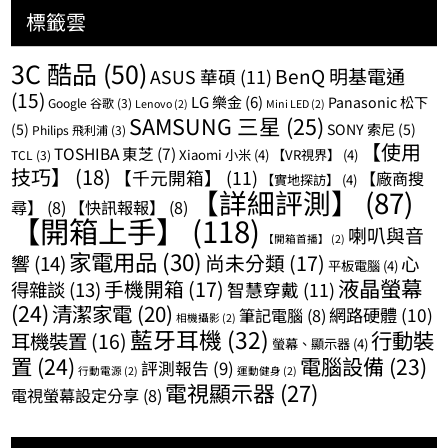
標籤雲
3C 酷品
(50)
BenQ 明基電通
ASUS 華碩
(11)
(15)
LG 樂金
(6)
Panasonic 松下
Google 谷歌
(3)
Lenovo
(2)
Mini LED
(2)
SAMSUNG 三星
(25)
(5)
SONY 索尼
(5)
Philips 飛利浦
(3)
【使用
TOSHIBA 東芝
(7)
Xiaomi 小米
(4)
【VR視界】
(4)
TCL
(3)
技巧】
(18)
【千元開箱】
(11)
【廠商搜
【實地探訪】
(4)
【詳細評測】
(87)
尋】
(8)
【快訊報報】
(8)
【開箱上手】
(118)
喇叭與音
【開箱首播】
(2)
家電用品
(30)
尚未分類
(17)
響
(14)
心
平板電腦
(4)
液晶螢幕
手機開箱
(17)
得雜談
(13)
智慧穿戴
(11)
(24)
清潔家電
(20)
網路硬體
(10)
筆記電腦
(8)
相機攝影
(2)
藍牙耳機
(32)
行動裝
耳機裝置
(16)
螢幕、顯示器
(4)
置
(24)
電腦設備
(23)
評測報告
(9)
行動電源
(2)
運動健身
(2)
電視顯示器
(27)
電視螢幕設定分享
(8)