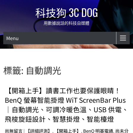
Skip
科技狗 3C DOG
to
content
用數據說話的科技自媒體
Menu
標籤:
自動調光
【開箱上手】讀書工作也要保護眼睛！
BenQ 螢幕智能掛燈 WiT ScreenBar Plus
｜自動調光、可調冷暖色溫、USB 供電、
飛梭旋鈕設計、智慧掛燈、智能檯燈
尚無留言
|
【詳細評測】
,
【開箱上手】
,
BenQ 明基電通
,
尚未分