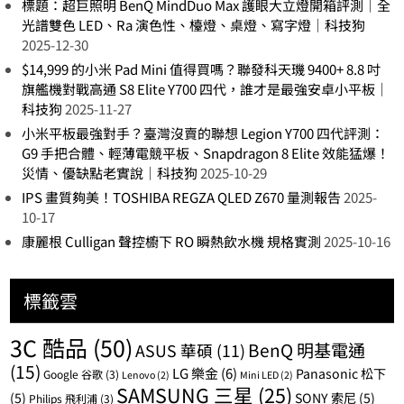
標題：超巨照明 BenQ MindDuo Max 護眼大立燈開箱評測｜全
光譜雙色 LED、Ra 演色性、檯燈、桌燈、寫字燈｜科技狗
2025-12-30
$14,999 的小米 Pad Mini 值得買嗎？聯發科天璣 9400+ 8.8 吋
旗艦機對戰高通 S8 Elite Y700 四代，誰才是最強安卓小平板｜
科技狗
2025-11-27
小米平板最強對手？臺灣沒賣的聯想 Legion Y700 四代評測：
G9 手把合體、輕薄電競平板、Snapdragon 8 Elite 效能猛爆！
災情、優缺點老實說｜科技狗
2025-10-29
IPS 畫質夠美！TOSHIBA REGZA QLED Z670 量測報告
2025-
10-17
康麗根 Culligan 聲控櫥下 RO 瞬熱飲水機 規格實測
2025-10-16
標籤雲
3C 酷品
(50)
BenQ 明基電通
ASUS 華碩
(11)
(15)
LG 樂金
(6)
Panasonic 松下
Google 谷歌
(3)
Lenovo
(2)
Mini LED
(2)
SAMSUNG 三星
(25)
(5)
SONY 索尼
(5)
Philips 飛利浦
(3)