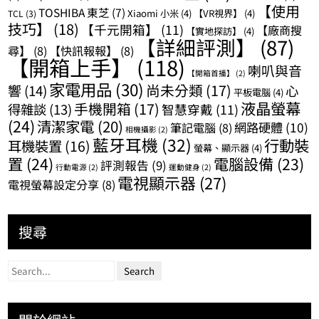
【使用
TOSHIBA 東芝
(7)
Xiaomi 小米
(4)
【VR視界】
(4)
TCL
(3)
技巧】
(18)
【千元開箱】
(11)
【廠商搜
【實地探訪】
(4)
【詳細評測】
(87)
尋】
(8)
【快訊報報】
(8)
【開箱上手】
(118)
喇叭與音
【開箱首播】
(2)
家電用品
(30)
尚未分類
(17)
響
(14)
心
平板電腦
(4)
液晶螢幕
手機開箱
(17)
得雜談
(13)
智慧穿戴
(11)
(24)
清潔家電
(20)
網路硬體
(10)
筆記電腦
(8)
相機攝影
(2)
藍牙耳機
(32)
行動裝
耳機裝置
(16)
螢幕、顯示器
(4)
置
(24)
電腦設備
(23)
評測報告
(9)
行動電源
(2)
運動健身
(2)
電視顯示器
(27)
電視螢幕設定分享
(8)
搜尋