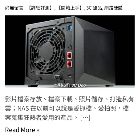
尚無留言
|
【詳細評測】
,
【開箱上手】
,
3C 酷品
,
網路硬體
影片檔案存放、檔案下載、照片儲存、打造私有
雲；NAS 在以前可以說是愛抓檔、愛拍照，檔
案蒐集狂熱者愛用的產品。 […]
Read More »