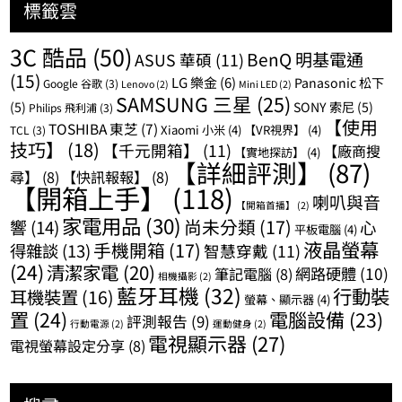
標籤雲
3C 酷品
(50)
BenQ 明基電通
ASUS 華碩
(11)
(15)
LG 樂金
(6)
Panasonic 松下
Google 谷歌
(3)
Lenovo
(2)
Mini LED
(2)
SAMSUNG 三星
(25)
(5)
SONY 索尼
(5)
Philips 飛利浦
(3)
【使用
TOSHIBA 東芝
(7)
Xiaomi 小米
(4)
【VR視界】
(4)
TCL
(3)
技巧】
(18)
【千元開箱】
(11)
【廠商搜
【實地探訪】
(4)
【詳細評測】
(87)
尋】
(8)
【快訊報報】
(8)
【開箱上手】
(118)
喇叭與音
【開箱首播】
(2)
家電用品
(30)
尚未分類
(17)
響
(14)
心
平板電腦
(4)
液晶螢幕
手機開箱
(17)
得雜談
(13)
智慧穿戴
(11)
(24)
清潔家電
(20)
網路硬體
(10)
筆記電腦
(8)
相機攝影
(2)
藍牙耳機
(32)
行動裝
耳機裝置
(16)
螢幕、顯示器
(4)
置
(24)
電腦設備
(23)
評測報告
(9)
行動電源
(2)
運動健身
(2)
電視顯示器
(27)
電視螢幕設定分享
(8)