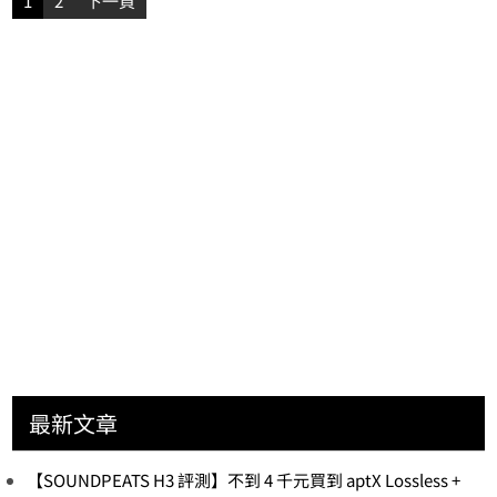
文
1
2
下一頁
章
分
頁
最新文章
【SOUNDPEATS H3 評測】不到 4 千元買到 aptX Lossless +