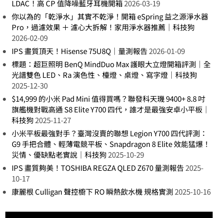
LDAC！高 CP 值降噪藍牙耳機開箱
2026-03-19
你以為的「乾淨水」其實不乾淨！開箱 eSpring 益之源淨水器
Pro，過濾效果 ＋ 濾心大拆解！家用淨水器推薦｜科技狗
2026-02-09
IPS 畫質頂天！Hisense 75U8Q｜量測報告
2026-01-09
標題：超巨照明 BenQ MindDuo Max 護眼大立燈開箱評測｜全
光譜雙色 LED、Ra 演色性、檯燈、桌燈、寫字燈｜科技狗
2025-12-30
$14,999 的小米 Pad Mini 值得買嗎？聯發科天璣 9400+ 8.8 吋
旗艦機對戰高通 S8 Elite Y700 四代，誰才是最強安卓小平板｜
科技狗
2025-11-27
小米平板最強對手？臺灣沒賣的聯想 Legion Y700 四代評測：
G9 手把合體、輕薄電競平板、Snapdragon 8 Elite 效能猛爆！
災情、優缺點老實說｜科技狗
2025-10-29
IPS 畫質夠美！TOSHIBA REGZA QLED Z670 量測報告
2025-
10-17
康麗根 Culligan 聲控櫥下 RO 瞬熱飲水機 規格實測
2025-10-16