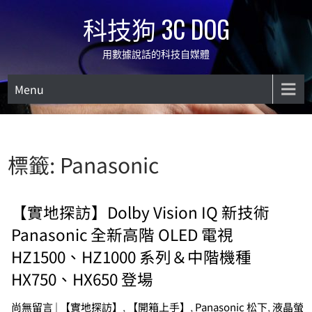
Skip
科技狗 3C DOG
to
content
用數據說話的科技自媒體
Menu
標籤:
Panasonic
【實地探訪】Dolby Vision IQ 新技術
Panasonic 全新高階 OLED 電視
HZ1500、HZ1000 系列＆中階機種
HX750、HX650 登場
尚無留言
|
【實地探訪】
,
【開箱上手】
,
Panasonic 松下
,
液晶螢