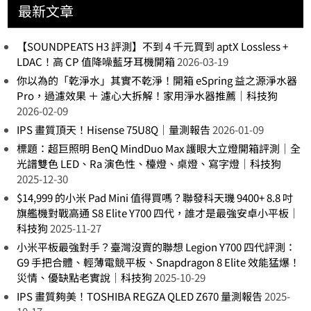
最新文章
【SOUNDPEATS H3 評測】不到 4 千元買到 aptX Lossless +
LDAC！高 CP 值降噪藍牙耳機開箱
2026-03-19
你以為的「乾淨水」其實不乾淨！開箱 eSpring 益之源淨水器
Pro，過濾效果 ＋ 濾心大拆解！家用淨水器推薦｜科技狗
2026-02-09
IPS 畫質頂天！Hisense 75U8Q｜量測報告
2026-01-09
標題：超巨照明 BenQ MindDuo Max 護眼大立燈開箱評測｜全
光譜雙色 LED、Ra 演色性、檯燈、桌燈、寫字燈｜科技狗
2025-12-30
$14,999 的小米 Pad Mini 值得買嗎？聯發科天璣 9400+ 8.8 吋
旗艦機對戰高通 S8 Elite Y700 四代，誰才是最強安卓小平板｜
科技狗
2025-11-27
小米平板最強對手？臺灣沒賣的聯想 Legion Y700 四代評測：
G9 手把合體、輕薄電競平板、Snapdragon 8 Elite 效能猛爆！
災情、優缺點老實說｜科技狗
2025-10-29
IPS 畫質夠美！TOSHIBA REGZA QLED Z670 量測報告
2025-