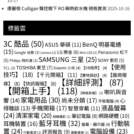
10-17
康麗根 Culligan 聲控櫥下 RO 瞬熱飲水機 規格實測
2025-10-16
標籤雲
3C 酷品
(50)
BenQ 明基電通
ASUS 華碩
(11)
(15)
LG 樂金
(6)
Panasonic 松下
Google 谷歌
(3)
Lenovo
(2)
Mini LED
(2)
SAMSUNG 三星
(25)
(5)
SONY 索尼
(5)
Philips 飛利浦
(3)
【使用
TOSHIBA 東芝
(7)
Xiaomi 小米
(4)
【VR視界】
(4)
TCL
(3)
技巧】
(18)
【千元開箱】
(11)
【廠商搜
【實地探訪】
(4)
【詳細評測】
(87)
尋】
(8)
【快訊報報】
(8)
【開箱上手】
(118)
喇叭與音
【開箱首播】
(2)
家電用品
(30)
尚未分類
(17)
響
(14)
心
平板電腦
(4)
液晶螢幕
手機開箱
(17)
得雜談
(13)
智慧穿戴
(11)
(24)
清潔家電
(20)
網路硬體
(10)
筆記電腦
(8)
相機攝影
(2)
藍牙耳機
(32)
行動裝
耳機裝置
(16)
螢幕、顯示器
(4)
置
(24)
電腦設備
(23)
評測報告
(9)
行動電源
(2)
運動健身
(2)