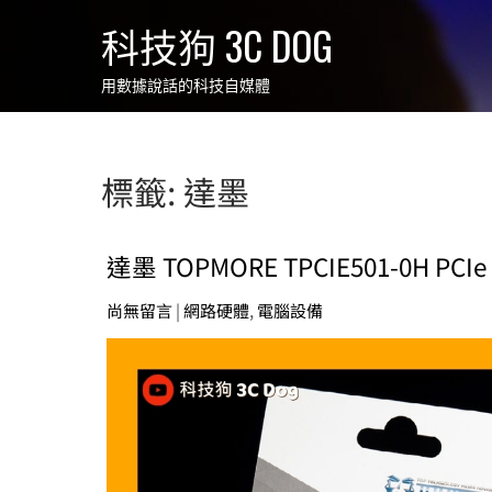
Skip
科技狗 3C DOG
to
content
用數據說話的科技自媒體
標籤:
達墨
達墨 TOPMORE TPCIE501-0H PCI
尚無留言
|
網路硬體
,
電腦設備