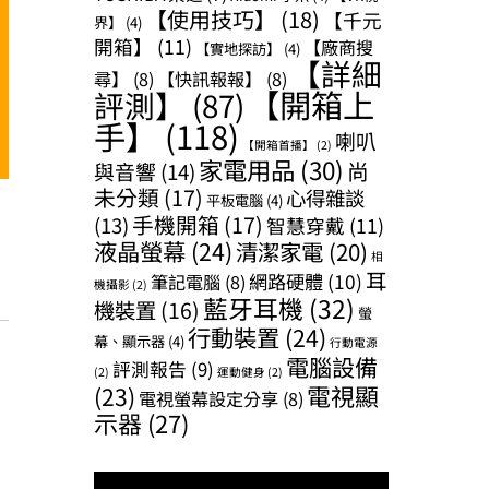
【使用技巧】
(18)
【千元
界】
(4)
開箱】
(11)
【廠商搜
【實地探訪】
(4)
【詳細
尋】
(8)
【快訊報報】
(8)
【開箱上
評測】
(87)
手】
(118)
喇叭
【開箱首播】
(2)
家電用品
(30)
尚
與音響
(14)
未分類
(17)
心得雜談
平板電腦
(4)
手機開箱
(17)
(13)
智慧穿戴
(11)
液晶螢幕
(24)
清潔家電
(20)
相
耳
網路硬體
(10)
筆記電腦
(8)
機攝影
(2)
藍牙耳機
(32)
機裝置
(16)
螢
行動裝置
(24)
幕、顯示器
(4)
行動電源
電腦設備
評測報告
(9)
(2)
運動健身
(2)
(23)
電視顯
電視螢幕設定分享
(8)
示器
(27)