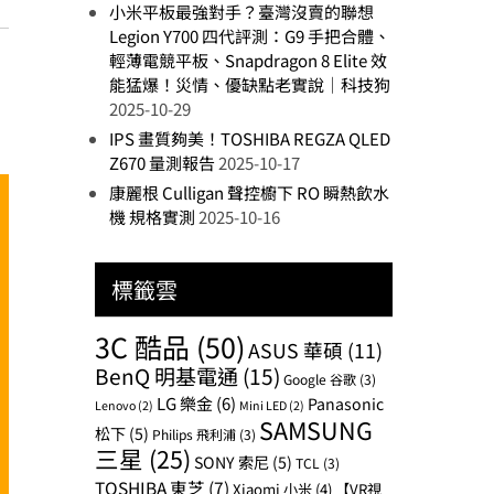
小米平板最強對手？臺灣沒賣的聯想
Legion Y700 四代評測：G9 手把合體、
輕薄電競平板、Snapdragon 8 Elite 效
能猛爆！災情、優缺點老實說｜科技狗
2025-10-29
IPS 畫質夠美！TOSHIBA REGZA QLED
Z670 量測報告
2025-10-17
康麗根 Culligan 聲控櫥下 RO 瞬熱飲水
機 規格實測
2025-10-16
標籤雲
3C 酷品
(50)
ASUS 華碩
(11)
BenQ 明基電通
(15)
Google 谷歌
(3)
LG 樂金
(6)
Panasonic
Lenovo
(2)
Mini LED
(2)
SAMSUNG
松下
(5)
Philips 飛利浦
(3)
三星
(25)
SONY 索尼
(5)
TCL
(3)
TOSHIBA 東芝
(7)
Xiaomi 小米
(4)
【VR視