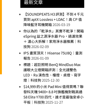
最新文章
【SOUNDPEATS H3 評測】不到 4 千元
買到 aptX Lossless + LDAC！高 CP 值
降噪藍牙耳機開箱
2026-03-19
你以為的「乾淨水」其實不乾淨！開箱
eSpring 益之源淨水器 Pro，過濾效果
＋ 濾心大拆解！家用淨水器推薦｜科
技狗
2026-02-09
IPS 畫質頂天！Hisense 75U8Q｜量測
報告
2026-01-09
標題：超巨照明 BenQ MindDuo Max
護眼大立燈開箱評測｜全光譜雙色
LED、Ra 演色性、檯燈、桌燈、寫字
燈｜科技狗
2025-12-30
$14,999 的小米 Pad Mini 值得買嗎？聯
發科天璣 9400+ 8.8 吋旗艦機對戰高通
S8 Elite Y700 四代，誰才是最強安卓小
平板｜科技狗
2025-11-27