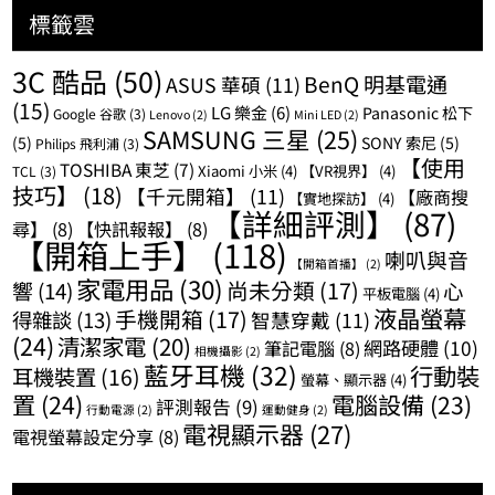
標籤雲
3C 酷品
(50)
BenQ 明基電通
ASUS 華碩
(11)
(15)
LG 樂金
(6)
Panasonic 松下
Google 谷歌
(3)
Lenovo
(2)
Mini LED
(2)
SAMSUNG 三星
(25)
(5)
SONY 索尼
(5)
Philips 飛利浦
(3)
【使用
TOSHIBA 東芝
(7)
Xiaomi 小米
(4)
【VR視界】
(4)
TCL
(3)
技巧】
(18)
【千元開箱】
(11)
【廠商搜
【實地探訪】
(4)
【詳細評測】
(87)
尋】
(8)
【快訊報報】
(8)
【開箱上手】
(118)
喇叭與音
【開箱首播】
(2)
家電用品
(30)
尚未分類
(17)
響
(14)
心
平板電腦
(4)
液晶螢幕
手機開箱
(17)
得雜談
(13)
智慧穿戴
(11)
(24)
清潔家電
(20)
網路硬體
(10)
筆記電腦
(8)
相機攝影
(2)
藍牙耳機
(32)
行動裝
耳機裝置
(16)
螢幕、顯示器
(4)
置
(24)
電腦設備
(23)
評測報告
(9)
行動電源
(2)
運動健身
(2)
電視顯示器
(27)
電視螢幕設定分享
(8)