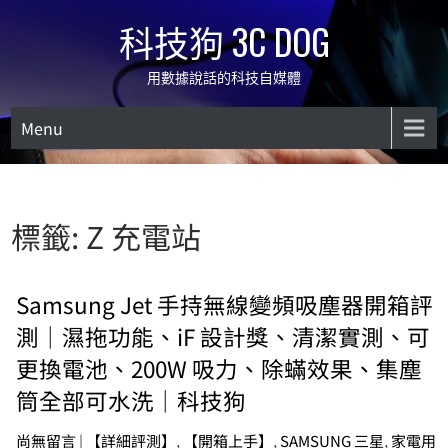
Skip
科技狗 3C DOG
to
content
用數據說話的科技自媒體
Menu
標籤:
Z 充電站
Samsung Jet 手持無線變頻吸塵器開箱評
測｜濕拖功能、iF 設計獎、清潔實測、可
更換電池、200W 吸力、除蟎效果、集塵
筒全部可水洗｜科技狗
尚無留言
|
【詳細評測】
,
【開箱上手】
,
SAMSUNG 三星
,
家電用