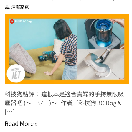
品
,
清潔家電
科技狗點評： 這根本是適合貴婦的手持無限吸
塵器吧 (～￣▽￣)～ 作者／科技狗 3C Dog &
[…]
Read More »