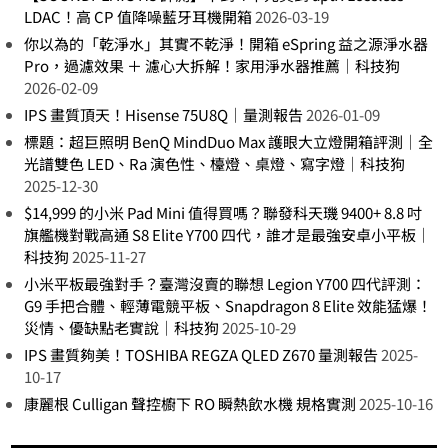
LDAC！高 CP 值降噪藍牙耳機開箱
2026-03-19
你以為的「乾淨水」其實不乾淨！開箱 eSpring 益之源淨水器
Pro，過濾效果 ＋ 濾心大拆解！家用淨水器推薦｜科技狗
2026-02-09
IPS 畫質頂天！Hisense 75U8Q｜量測報告
2026-01-09
標題：超巨照明 BenQ MindDuo Max 護眼大立燈開箱評測｜全
光譜雙色 LED、Ra 演色性、檯燈、桌燈、寫字燈｜科技狗
2025-12-30
$14,999 的小米 Pad Mini 值得買嗎？聯發科天璣 9400+ 8.8 吋
旗艦機對戰高通 S8 Elite Y700 四代，誰才是最強安卓小平板｜
科技狗
2025-11-27
小米平板最強對手？臺灣沒賣的聯想 Legion Y700 四代評測：
G9 手把合體、輕薄電競平板、Snapdragon 8 Elite 效能猛爆！
災情、優缺點老實說｜科技狗
2025-10-29
IPS 畫質夠美！TOSHIBA REGZA QLED Z670 量測報告
2025-
10-17
康麗根 Culligan 聲控櫥下 RO 瞬熱飲水機 規格實測
2025-10-16