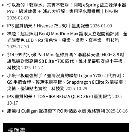
你以為的「乾淨水」其實不乾淨！開箱 eSpring 益之源淨水器
Pro，過濾效果 ＋ 濾心大拆解！家用淨水器推薦｜科技狗
2026-02-09
IPS 畫質頂天！Hisense 75U8Q｜量測報告
2026-01-09
標題：超巨照明 BenQ MindDuo Max 護眼大立燈開箱評測｜全
光譜雙色 LED、Ra 演色性、檯燈、桌燈、寫字燈｜科技狗
2025-12-30
$14,999 的小米 Pad Mini 值得買嗎？聯發科天璣 9400+ 8.8 吋
旗艦機對戰高通 S8 Elite Y700 四代，誰才是最強安卓小平板｜
科技狗
2025-11-27
小米平板最強對手？臺灣沒賣的聯想 Legion Y700 四代評測：
G9 手把合體、輕薄電競平板、Snapdragon 8 Elite 效能猛爆！
災情、優缺點老實說｜科技狗
2025-10-29
IPS 畫質夠美！TOSHIBA REGZA QLED Z670 量測報告
2025-
10-17
康麗根 Culligan 聲控櫥下 RO 瞬熱飲水機 規格實測
2025-10-16
標籤雲