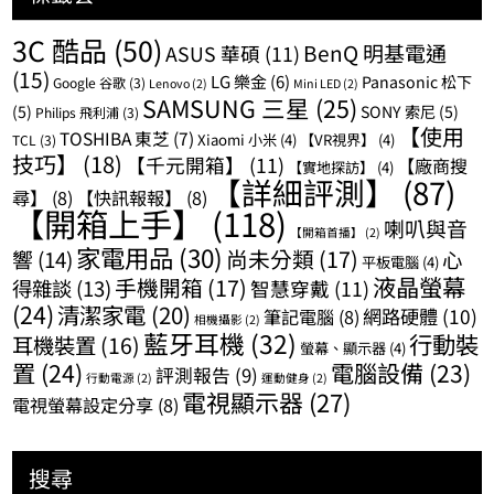
3C 酷品
(50)
BenQ 明基電通
ASUS 華碩
(11)
(15)
LG 樂金
(6)
Panasonic 松下
Google 谷歌
(3)
Lenovo
(2)
Mini LED
(2)
SAMSUNG 三星
(25)
(5)
SONY 索尼
(5)
Philips 飛利浦
(3)
【使用
TOSHIBA 東芝
(7)
Xiaomi 小米
(4)
【VR視界】
(4)
TCL
(3)
技巧】
(18)
【千元開箱】
(11)
【廠商搜
【實地探訪】
(4)
【詳細評測】
(87)
尋】
(8)
【快訊報報】
(8)
【開箱上手】
(118)
喇叭與音
【開箱首播】
(2)
家電用品
(30)
尚未分類
(17)
響
(14)
心
平板電腦
(4)
液晶螢幕
手機開箱
(17)
得雜談
(13)
智慧穿戴
(11)
(24)
清潔家電
(20)
網路硬體
(10)
筆記電腦
(8)
相機攝影
(2)
藍牙耳機
(32)
行動裝
耳機裝置
(16)
螢幕、顯示器
(4)
置
(24)
電腦設備
(23)
評測報告
(9)
行動電源
(2)
運動健身
(2)
電視顯示器
(27)
電視螢幕設定分享
(8)
搜尋