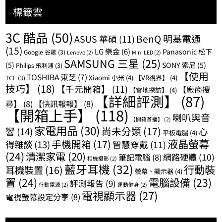
標籤雲
3C 酷品
(50)
BenQ 明基電通
ASUS 華碩
(11)
(15)
LG 樂金
(6)
Panasonic 松下
Google 谷歌
(3)
Lenovo
(2)
Mini LED
(2)
SAMSUNG 三星
(25)
(5)
SONY 索尼
(5)
Philips 飛利浦
(3)
【使用
TOSHIBA 東芝
(7)
Xiaomi 小米
(4)
【VR視界】
(4)
TCL
(3)
技巧】
(18)
【千元開箱】
(11)
【廠商搜
【實地探訪】
(4)
【詳細評測】
(87)
尋】
(8)
【快訊報報】
(8)
【開箱上手】
(118)
喇叭與音
【開箱首播】
(2)
家電用品
(30)
尚未分類
(17)
響
(14)
心
平板電腦
(4)
液晶螢幕
手機開箱
(17)
得雜談
(13)
智慧穿戴
(11)
(24)
清潔家電
(20)
網路硬體
(10)
筆記電腦
(8)
相機攝影
(2)
藍牙耳機
(32)
行動裝
耳機裝置
(16)
螢幕、顯示器
(4)
置
(24)
電腦設備
(23)
評測報告
(9)
行動電源
(2)
運動健身
(2)
電視顯示器
(27)
電視螢幕設定分享
(8)