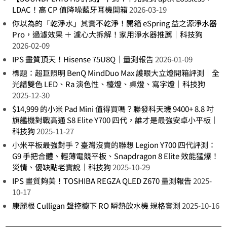
LDAC！高 CP 值降噪藍牙耳機開箱
2026-03-19
你以為的「乾淨水」其實不乾淨！開箱 eSpring 益之源淨水器
Pro，過濾效果 ＋ 濾心大拆解！家用淨水器推薦｜科技狗
2026-02-09
IPS 畫質頂天！Hisense 75U8Q｜量測報告
2026-01-09
標題：超巨照明 BenQ MindDuo Max 護眼大立燈開箱評測｜全
光譜雙色 LED、Ra 演色性、檯燈、桌燈、寫字燈｜科技狗
2025-12-30
$14,999 的小米 Pad Mini 值得買嗎？聯發科天璣 9400+ 8.8 吋
旗艦機對戰高通 S8 Elite Y700 四代，誰才是最強安卓小平板｜
科技狗
2025-11-27
小米平板最強對手？臺灣沒賣的聯想 Legion Y700 四代評測：
G9 手把合體、輕薄電競平板、Snapdragon 8 Elite 效能猛爆！
災情、優缺點老實說｜科技狗
2025-10-29
IPS 畫質夠美！TOSHIBA REGZA QLED Z670 量測報告
2025-
10-17
康麗根 Culligan 聲控櫥下 RO 瞬熱飲水機 規格實測
2025-10-16