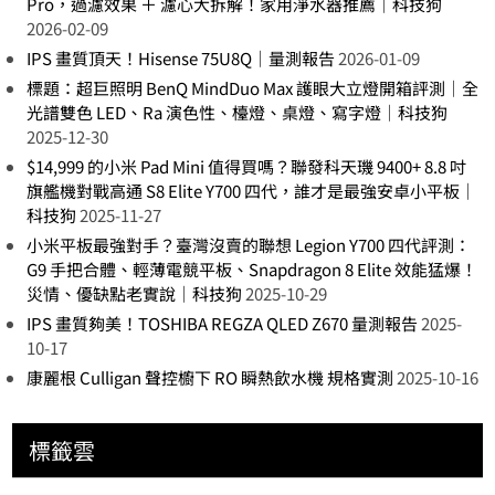
Pro，過濾效果 ＋ 濾心大拆解！家用淨水器推薦｜科技狗
2026-02-09
IPS 畫質頂天！Hisense 75U8Q｜量測報告
2026-01-09
標題：超巨照明 BenQ MindDuo Max 護眼大立燈開箱評測｜全
光譜雙色 LED、Ra 演色性、檯燈、桌燈、寫字燈｜科技狗
2025-12-30
$14,999 的小米 Pad Mini 值得買嗎？聯發科天璣 9400+ 8.8 吋
旗艦機對戰高通 S8 Elite Y700 四代，誰才是最強安卓小平板｜
科技狗
2025-11-27
小米平板最強對手？臺灣沒賣的聯想 Legion Y700 四代評測：
G9 手把合體、輕薄電競平板、Snapdragon 8 Elite 效能猛爆！
災情、優缺點老實說｜科技狗
2025-10-29
IPS 畫質夠美！TOSHIBA REGZA QLED Z670 量測報告
2025-
10-17
康麗根 Culligan 聲控櫥下 RO 瞬熱飲水機 規格實測
2025-10-16
標籤雲