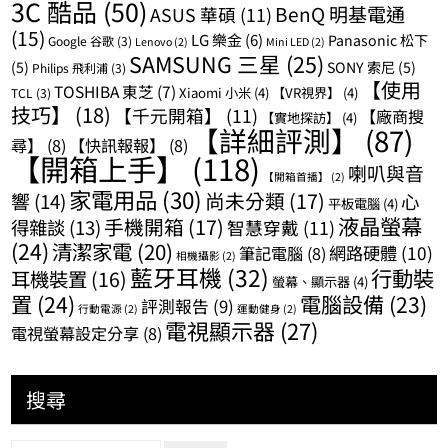
3C 酷品
(50)
BenQ 明基電通
ASUS 華碩
(11)
(15)
LG 樂金
(6)
Panasonic 松下
Google 谷歌
(3)
Lenovo
(2)
Mini LED
(2)
SAMSUNG 三星
(25)
(5)
SONY 索尼
(5)
Philips 飛利浦
(3)
【使用
TOSHIBA 東芝
(7)
Xiaomi 小米
(4)
【VR視界】
(4)
TCL
(3)
技巧】
(18)
【千元開箱】
(11)
【廠商搜
【實地探訪】
(4)
【詳細評測】
(87)
尋】
(8)
【快訊報報】
(8)
【開箱上手】
(118)
喇叭與音
【開箱首播】
(2)
家電用品
(30)
尚未分類
(17)
響
(14)
心
平板電腦
(4)
液晶螢幕
手機開箱
(17)
得雜談
(13)
智慧穿戴
(11)
(24)
清潔家電
(20)
網路硬體
(10)
筆記電腦
(8)
相機攝影
(2)
藍牙耳機
(32)
行動裝
耳機裝置
(16)
螢幕、顯示器
(4)
置
(24)
電腦設備
(23)
評測報告
(9)
行動電源
(2)
運動健身
(2)
電視顯示器
(27)
電視螢幕設定分享
(8)
搜尋