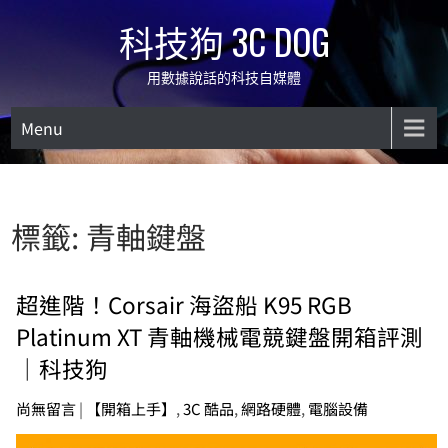
Skip
科技狗 3C DOG
to
content
用數據說話的科技自媒體
Menu
標籤:
青軸鍵盤
超進階！Corsair 海盜船 K95 RGB
Platinum XT 青軸機械電競鍵盤開箱評測
｜科技狗
尚無留言
|
【開箱上手】
,
3C 酷品
,
網路硬體
,
電腦設備