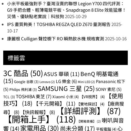
小米平板最強對手？臺灣沒賣的聯想 Legion Y700 四代評測：
G9 手把合體、輕薄電競平板、Snapdragon 8 Elite 效能猛爆！
災情、優缺點老實說｜科技狗
2025-10-29
IPS 畫質夠美！TOSHIBA REGZA QLED Z670 量測報告
2025-
10-17
康麗根 Culligan 聲控櫥下 RO 瞬熱飲水機 規格實測
2025-10-16
標籤雲
3C 酷品
(50)
BenQ 明基電通
ASUS 華碩
(11)
(15)
LG 樂金
(6)
Panasonic 松下
Google 谷歌
(3)
Lenovo
(2)
Mini LED
(2)
SAMSUNG 三星
(25)
(5)
SONY 索尼
(5)
Philips 飛利浦
(3)
【使用
TOSHIBA 東芝
(7)
Xiaomi 小米
(4)
【VR視界】
(4)
TCL
(3)
技巧】
(18)
【千元開箱】
(11)
【廠商搜
【實地探訪】
(4)
【詳細評測】
(87)
尋】
(8)
【快訊報報】
(8)
【開箱上手】
(118)
喇叭與音
【開箱首播】
(2)
家電用品
(30)
尚未分類
(17)
響
(14)
心
平板電腦
(4)