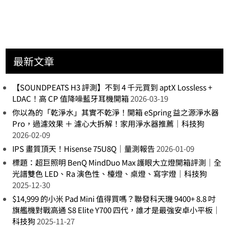
最新文章
【SOUNDPEATS H3 評測】不到 4 千元買到 aptX Lossless +
LDAC！高 CP 值降噪藍牙耳機開箱
2026-03-19
你以為的「乾淨水」其實不乾淨！開箱 eSpring 益之源淨水器
Pro，過濾效果 ＋ 濾心大拆解！家用淨水器推薦｜科技狗
2026-02-09
IPS 畫質頂天！Hisense 75U8Q｜量測報告
2026-01-09
標題：超巨照明 BenQ MindDuo Max 護眼大立燈開箱評測｜全
光譜雙色 LED、Ra 演色性、檯燈、桌燈、寫字燈｜科技狗
2025-12-30
$14,999 的小米 Pad Mini 值得買嗎？聯發科天璣 9400+ 8.8 吋
旗艦機對戰高通 S8 Elite Y700 四代，誰才是最強安卓小平板｜
科技狗
2025-11-27