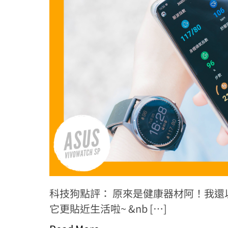
科技狗點評： 原來是健康器材阿！我還以
它更貼近生活啦~ &nb […]