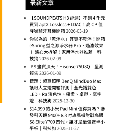
最新文章
【SOUNDPEATS H3 評測】不到 4 千元
買到 aptX Lossless + LDAC！高 CP 值
降噪藍牙耳機開箱
2026-03-19
你以為的「乾淨水」其實不乾淨！開箱
eSpring 益之源淨水器 Pro，過濾效果
＋ 濾心大拆解！家用淨水器推薦｜科
技狗
2026-02-09
IPS 畫質頂天！Hisense 75U8Q｜量測
報告
2026-01-09
標題：超巨照明 BenQ MindDuo Max
護眼大立燈開箱評測｜全光譜雙色
LED、Ra 演色性、檯燈、桌燈、寫字
燈｜科技狗
2025-12-30
$14,999 的小米 Pad Mini 值得買嗎？聯
發科天璣 9400+ 8.8 吋旗艦機對戰高通
S8 Elite Y700 四代，誰才是最強安卓小
平板｜科技狗
2025-11-27