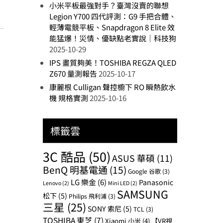
小米平板最強對手？臺灣沒賣的聯想
Legion Y700 四代評測：G9 手把合體、
輕薄電競平板、Snapdragon 8 Elite 效
能猛爆！災情、優缺點老實說｜科技狗
2025-10-29
IPS 畫質夠美！TOSHIBA REGZA QLED
Z670 量測報告
2025-10-17
康麗根 Culligan 聲控櫥下 RO 瞬熱飲水
機 規格實測
2025-10-16
標籤雲
3C 酷品
(50)
ASUS 華碩
(11)
BenQ 明基電通
(15)
Google 谷歌
(3)
LG 樂金
(6)
Panasonic
Lenovo
(2)
Mini LED
(2)
SAMSUNG
松下
(5)
Philips 飛利浦
(3)
三星
(25)
SONY 索尼
(5)
TCL
(3)
TOSHIBA 東芝
(7)
Xiaomi 小米
(4)
【VR視