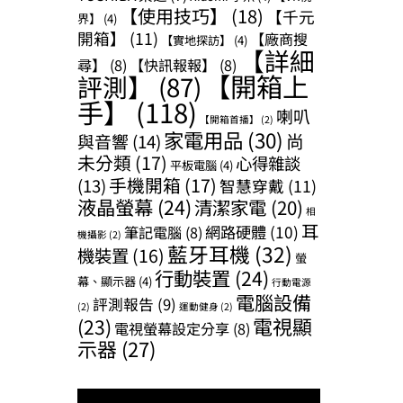
【使用技巧】
(18)
【千元
界】
(4)
開箱】
(11)
【廠商搜
【實地探訪】
(4)
【詳細
尋】
(8)
【快訊報報】
(8)
【開箱上
評測】
(87)
手】
(118)
喇叭
【開箱首播】
(2)
家電用品
(30)
尚
與音響
(14)
未分類
(17)
心得雜談
平板電腦
(4)
手機開箱
(17)
(13)
智慧穿戴
(11)
液晶螢幕
(24)
清潔家電
(20)
相
耳
網路硬體
(10)
筆記電腦
(8)
機攝影
(2)
藍牙耳機
(32)
機裝置
(16)
螢
行動裝置
(24)
幕、顯示器
(4)
行動電源
電腦設備
評測報告
(9)
(2)
運動健身
(2)
(23)
電視顯
電視螢幕設定分享
(8)
示器
(27)