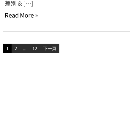
差別 & […]
Read More »
文
1
2
...
12
下一頁
章
分
頁