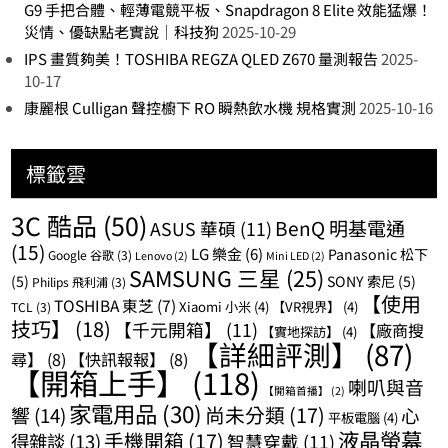
G9 手把合體、輕薄電競平板、Snapdragon 8 Elite 效能猛爆！
災情、優缺點老實說｜科技狗
2025-10-29
IPS 畫質夠美！TOSHIBA REGZA QLED Z670 量測報告
2025-
10-17
康麗根 Culligan 聲控櫥下 RO 瞬熱飲水機 規格實測
2025-10-16
標籤雲
3C 酷品
(50)
BenQ 明基電通
ASUS 華碩
(11)
(15)
LG 樂金
(6)
Panasonic 松下
Google 谷歌
(3)
Lenovo
(2)
Mini LED
(2)
SAMSUNG 三星
(25)
(5)
SONY 索尼
(5)
Philips 飛利浦
(3)
【使用
TOSHIBA 東芝
(7)
Xiaomi 小米
(4)
【VR視界】
(4)
TCL
(3)
技巧】
(18)
【千元開箱】
(11)
【廠商搜
【實地探訪】
(4)
【詳細評測】
(87)
尋】
(8)
【快訊報報】
(8)
【開箱上手】
(118)
喇叭與音
【開箱首播】
(2)
家電用品
(30)
尚未分類
(17)
響
(14)
心
平板電腦
(4)
液晶螢幕
手機開箱
(17)
得雜談
(13)
智慧穿戴
(11)