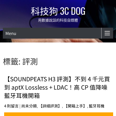
Skip
科技狗 3C DOG
to
content
用數據說話的科技自媒體
Menu
標籤:
評測
【SOUNDPEATS H3 評測】不到 4 千元買
到 aptX Lossless + LDAC！高 CP 值降噪
藍牙耳機開箱
4 則留言
|
尚未分類
,
【詳細評測】
,
【開箱上手】
,
藍牙耳機