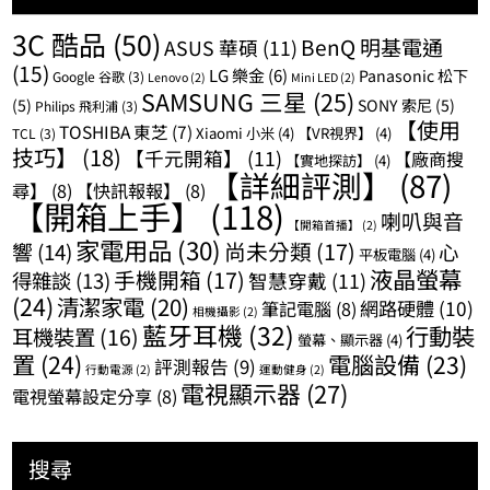
3C 酷品
(50)
BenQ 明基電通
ASUS 華碩
(11)
(15)
LG 樂金
(6)
Panasonic 松下
Google 谷歌
(3)
Lenovo
(2)
Mini LED
(2)
SAMSUNG 三星
(25)
(5)
SONY 索尼
(5)
Philips 飛利浦
(3)
【使用
TOSHIBA 東芝
(7)
Xiaomi 小米
(4)
【VR視界】
(4)
TCL
(3)
技巧】
(18)
【千元開箱】
(11)
【廠商搜
【實地探訪】
(4)
【詳細評測】
(87)
尋】
(8)
【快訊報報】
(8)
【開箱上手】
(118)
喇叭與音
【開箱首播】
(2)
家電用品
(30)
尚未分類
(17)
響
(14)
心
平板電腦
(4)
液晶螢幕
手機開箱
(17)
得雜談
(13)
智慧穿戴
(11)
(24)
清潔家電
(20)
網路硬體
(10)
筆記電腦
(8)
相機攝影
(2)
藍牙耳機
(32)
行動裝
耳機裝置
(16)
螢幕、顯示器
(4)
置
(24)
電腦設備
(23)
評測報告
(9)
行動電源
(2)
運動健身
(2)
電視顯示器
(27)
電視螢幕設定分享
(8)
搜尋