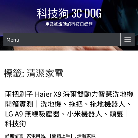
Skip
科技狗 3C DOG
to
content
用數據說話的科技自媒體
Menu
標籤:
清潔家電
兩把刷子 Haier X9 海爾雙動力智慧洗地機
開箱實測｜洗地機、拖把、拖地機器人、
LG A9 無線吸塵器、小米機器人、頭髮｜
科技狗
尚無留言
|
家電用品
,
【開箱上手】
,
清潔家電