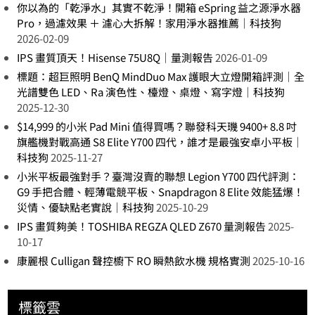
你以為的「乾淨水」其實不乾淨！開箱 eSpring 益之源淨水器
Pro，過濾效果 ＋ 濾心大拆解！家用淨水器推薦｜科技狗
2026-02-09
IPS 畫質頂天！Hisense 75U8Q｜量測報告
2026-01-09
標題：超巨照明 BenQ MindDuo Max 護眼大立燈開箱評測｜全
光譜雙色 LED、Ra 演色性、檯燈、桌燈、寫字燈｜科技狗
2025-12-30
$14,999 的小米 Pad Mini 值得買嗎？聯發科天璣 9400+ 8.8 吋
旗艦機對戰高通 S8 Elite Y700 四代，誰才是最強安卓小平板｜
科技狗
2025-11-27
小米平板最強對手？臺灣沒賣的聯想 Legion Y700 四代評測：
G9 手把合體、輕薄電競平板、Snapdragon 8 Elite 效能猛爆！
災情、優缺點老實說｜科技狗
2025-10-29
IPS 畫質夠美！TOSHIBA REGZA QLED Z670 量測報告
2025-
10-17
康麗根 Culligan 聲控櫥下 RO 瞬熱飲水機 規格實測
2025-10-16
標籤雲