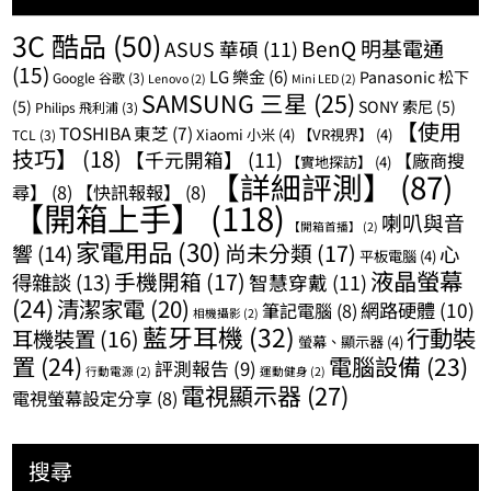
3C 酷品
(50)
BenQ 明基電通
ASUS 華碩
(11)
(15)
LG 樂金
(6)
Panasonic 松下
Google 谷歌
(3)
Lenovo
(2)
Mini LED
(2)
SAMSUNG 三星
(25)
(5)
SONY 索尼
(5)
Philips 飛利浦
(3)
【使用
TOSHIBA 東芝
(7)
Xiaomi 小米
(4)
【VR視界】
(4)
TCL
(3)
技巧】
(18)
【千元開箱】
(11)
【廠商搜
【實地探訪】
(4)
【詳細評測】
(87)
尋】
(8)
【快訊報報】
(8)
【開箱上手】
(118)
喇叭與音
【開箱首播】
(2)
家電用品
(30)
尚未分類
(17)
響
(14)
心
平板電腦
(4)
液晶螢幕
手機開箱
(17)
得雜談
(13)
智慧穿戴
(11)
(24)
清潔家電
(20)
網路硬體
(10)
筆記電腦
(8)
相機攝影
(2)
藍牙耳機
(32)
行動裝
耳機裝置
(16)
螢幕、顯示器
(4)
置
(24)
電腦設備
(23)
評測報告
(9)
行動電源
(2)
運動健身
(2)
電視顯示器
(27)
電視螢幕設定分享
(8)
搜尋