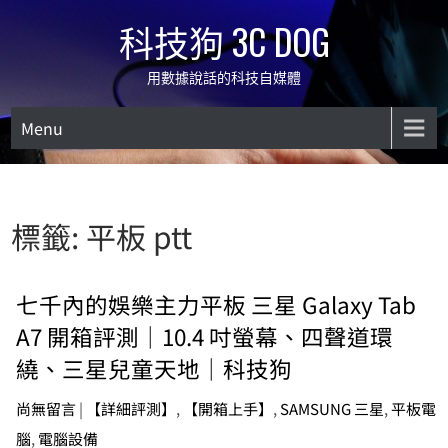
Skip
科技狗 3C DOG
to
content
用數據說話的科技自媒體
Menu
標籤:
平板 ptt
七千內的娛樂主力平板 三星 Galaxy Tab
A7 開箱評測｜10.4 吋螢幕、四聲道環
繞、三星兒童天地｜科技狗
尚無留言
|
【詳細評測】
,
【開箱上手】
,
SAMSUNG 三星
,
平板電
腦
,
電腦設備