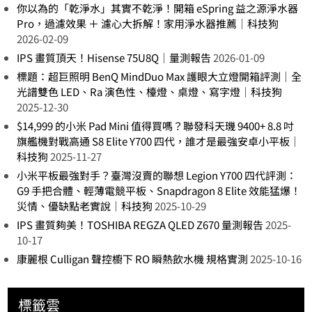
你以為的「乾淨水」其實不乾淨！開箱 eSpring 益之源淨水器
Pro，過濾效果 ＋ 濾心大拆解！家用淨水器推薦｜科技狗
2026-02-09
IPS 畫質頂天！Hisense 75U8Q｜量測報告
2026-01-09
標題：超巨照明 BenQ MindDuo Max 護眼大立燈開箱評測｜全
光譜雙色 LED、Ra 演色性、檯燈、桌燈、寫字燈｜科技狗
2025-12-30
$14,999 的小米 Pad Mini 值得買嗎？聯發科天璣 9400+ 8.8 吋
旗艦機對戰高通 S8 Elite Y700 四代，誰才是最強安卓小平板｜
科技狗
2025-11-27
小米平板最強對手？臺灣沒賣的聯想 Legion Y700 四代評測：
G9 手把合體、輕薄電競平板、Snapdragon 8 Elite 效能猛爆！
災情、優缺點老實說｜科技狗
2025-10-29
IPS 畫質夠美！TOSHIBA REGZA QLED Z670 量測報告
2025-
10-17
康麗根 Culligan 聲控櫥下 RO 瞬熱飲水機 規格實測
2025-10-16
標籤雲