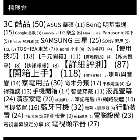
標籤雲
3C 酷品
(50)
BenQ 明基電通
ASUS 華碩
(11)
(15)
LG 樂金
(6)
Panasonic 松下
Google 谷歌
(3)
Lenovo
(2)
Mini LED
(2)
SAMSUNG 三星
(25)
(5)
SONY 索尼
(5)
Philips 飛利浦
(3)
【使用
TOSHIBA 東芝
(7)
Xiaomi 小米
(4)
【VR視界】
(4)
TCL
(3)
技巧】
(18)
【千元開箱】
(11)
【廠商搜
【實地探訪】
(4)
【詳細評測】
(87)
尋】
(8)
【快訊報報】
(8)
【開箱上手】
(118)
喇叭與音
【開箱首播】
(2)
家電用品
(30)
尚未分類
(17)
響
(14)
心
平板電腦
(4)
液晶螢幕
手機開箱
(17)
得雜談
(13)
智慧穿戴
(11)
(24)
清潔家電
(20)
網路硬體
(10)
筆記電腦
(8)
相機攝影
(2)
藍牙耳機
(32)
行動裝
耳機裝置
(16)
螢幕、顯示器
(4)
置
(24)
電腦設備
(23)
評測報告
(9)
行動電源
(2)
運動健身
(2)
電視顯示器
(27)
電視螢幕設定分享
(8)