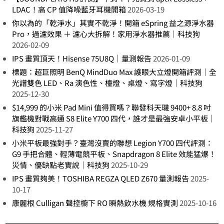
LDAC！高 CP 值降噪藍牙耳機開箱
2026-03-19
你以為的「乾淨水」其實不乾淨！開箱 eSpring 益之源淨水器
Pro，過濾效果 ＋ 濾心大拆解！家用淨水器推薦｜科技狗
2026-02-09
IPS 畫質頂天！Hisense 75U8Q｜量測報告
2026-01-09
標題：超巨照明 BenQ MindDuo Max 護眼大立燈開箱評測｜全
光譜雙色 LED、Ra 演色性、檯燈、桌燈、寫字燈｜科技狗
2025-12-30
$14,999 的小米 Pad Mini 值得買嗎？聯發科天璣 9400+ 8.8 吋
旗艦機對戰高通 S8 Elite Y700 四代，誰才是最強安卓小平板｜
科技狗
2025-11-27
小米平板最強對手？臺灣沒賣的聯想 Legion Y700 四代評測：
G9 手把合體、輕薄電競平板、Snapdragon 8 Elite 效能猛爆！
災情、優缺點老實說｜科技狗
2025-10-29
IPS 畫質夠美！TOSHIBA REGZA QLED Z670 量測報告
2025-
10-17
康麗根 Culligan 聲控櫥下 RO 瞬熱飲水機 規格實測
2025-10-16