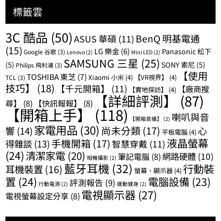
標籤雲
3C 酷品
(50)
BenQ 明基電通
ASUS 華碩
(11)
(15)
LG 樂金
(6)
Panasonic 松下
Google 谷歌
(3)
Lenovo
(2)
Mini LED
(2)
SAMSUNG 三星
(25)
(5)
SONY 索尼
(5)
Philips 飛利浦
(3)
【使用
TOSHIBA 東芝
(7)
Xiaomi 小米
(4)
【VR視界】
(4)
TCL
(3)
技巧】
(18)
【千元開箱】
(11)
【廠商搜
【實地探訪】
(4)
【詳細評測】
(87)
尋】
(8)
【快訊報報】
(8)
【開箱上手】
(118)
喇叭與音
【開箱首播】
(2)
家電用品
(30)
尚未分類
(17)
響
(14)
心
平板電腦
(4)
液晶螢幕
手機開箱
(17)
得雜談
(13)
智慧穿戴
(11)
(24)
清潔家電
(20)
網路硬體
(10)
筆記電腦
(8)
相機攝影
(2)
藍牙耳機
(32)
行動裝
耳機裝置
(16)
螢幕、顯示器
(4)
置
(24)
電腦設備
(23)
評測報告
(9)
行動電源
(2)
運動健身
(2)
電視顯示器
(27)
電視螢幕設定分享
(8)