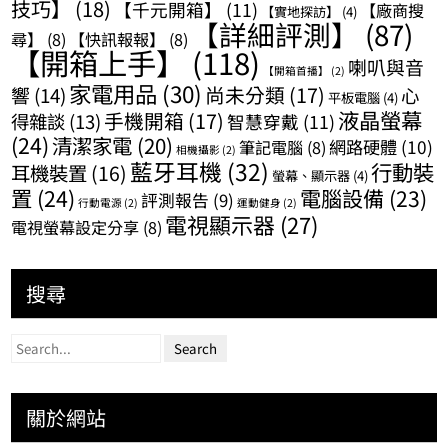
技巧】
(18)
【千元開箱】
(11)
【廠商搜
【實地探訪】
(4)
【詳細評測】
(87)
尋】
(8)
【快訊報報】
(8)
【開箱上手】
(118)
喇叭與音
【開箱首播】
(2)
家電用品
(30)
尚未分類
(17)
響
(14)
心
平板電腦
(4)
液晶螢幕
手機開箱
(17)
得雜談
(13)
智慧穿戴
(11)
(24)
清潔家電
(20)
網路硬體
(10)
筆記電腦
(8)
相機攝影
(2)
藍牙耳機
(32)
行動裝
耳機裝置
(16)
螢幕、顯示器
(4)
置
(24)
電腦設備
(23)
評測報告
(9)
行動電源
(2)
運動健身
(2)
電視顯示器
(27)
電視螢幕設定分享
(8)
搜尋
關於網站