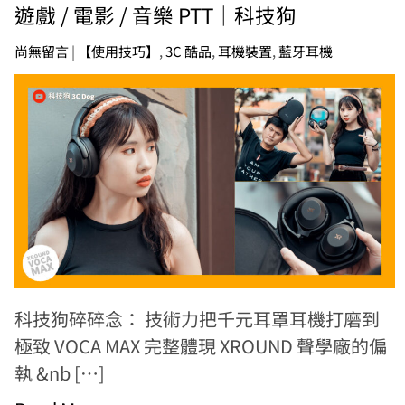
遊戲 / 電影 / 音樂 PTT｜科技狗
尚無留言
|
【使用技巧】
,
3C 酷品
,
耳機裝置
,
藍牙耳機
科技狗碎碎念： 技術力把千元耳罩耳機打磨到
極致 VOCA MAX 完整體現 XROUND 聲學廠的偏
執 &nb […]