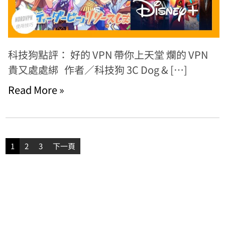
科技狗點評： 好的 VPN 帶你上天堂 爛的 VPN
貴又處處綁 作者／科技狗 3C Dog & […]
Read More »
文
1
2
3
下一頁
章
分
頁