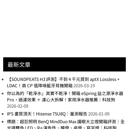
最新文章
【SOUNDPEATS H3 評測】不到 4 千元買到 aptX Lossless +
LDAC！高 CP 值降噪藍牙耳機開箱
2026-03-19
你以為的「乾淨水」其實不乾淨！開箱 eSpring 益之源淨水器
Pro，過濾效果 ＋ 濾心大拆解！家用淨水器推薦｜科技狗
2026-02-09
IPS 畫質頂天！Hisense 75U8Q｜量測報告
2026-01-09
標題：超巨照明 BenQ MindDuo Max 護眼大立燈開箱評測｜全
光譜雙色 LED、Ra 演色性、檯燈、桌燈、寫字燈｜科技狗