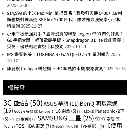
2025-12-30
$14,999 的小米 Pad Mini 值得買嗎？聯發科天璣 9400+ 8.8 吋
旗艦機對戰高通 S8 Elite Y700 四代，誰才是最強安卓小平板｜
科技狗
2025-11-27
小米平板最強對手？臺灣沒賣的聯想 Legion Y700 四代評測：
G9 手把合體、輕薄電競平板、Snapdragon 8 Elite 效能猛爆！
災情、優缺點老實說｜科技狗
2025-10-29
IPS 畫質夠美！TOSHIBA REGZA QLED Z670 量測報告
2025-
10-17
康麗根 Culligan 聲控櫥下 RO 瞬熱飲水機 規格實測
2025-10-16
標籤雲
3C 酷品
(50)
BenQ 明基電通
ASUS 華碩
(11)
(15)
LG 樂金
(6)
Panasonic 松下
Google 谷歌
(3)
Lenovo
(2)
Mini LED
(2)
SAMSUNG 三星
(25)
(5)
SONY 索尼
(5)
Philips 飛利浦
(3)
【使用
TOSHIBA 東芝
(7)
Xiaomi 小米
(4)
【VR視界】
(4)
TCL
(3)