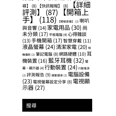
【詳細
尋】
(8)
【快訊報報】
(8)
【開箱上
評測】
(87)
手】
(118)
喇叭
【開箱首播】
(2)
家電用品
(30)
尚
與音響
(14)
未分類
(17)
心得雜談
平板電腦
(4)
手機開箱
(17)
(13)
智慧穿戴
(11)
液晶螢幕
(24)
清潔家電
(20)
相
耳
網路硬體
(10)
筆記電腦
(8)
機攝影
(2)
藍牙耳機
(32)
機裝置
(16)
螢
行動裝置
(24)
幕、顯示器
(4)
行動電源
電腦設備
評測報告
(9)
(2)
運動健身
(2)
(23)
電視顯
電視螢幕設定分享
(8)
示器
(27)
搜尋