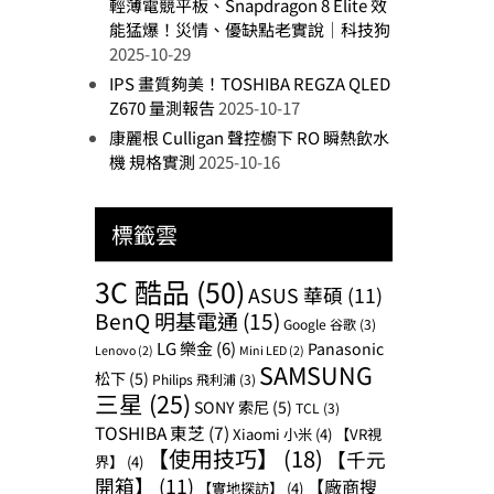
輕薄電競平板、Snapdragon 8 Elite 效
能猛爆！災情、優缺點老實說｜科技狗
2025-10-29
IPS 畫質夠美！TOSHIBA REGZA QLED
Z670 量測報告
2025-10-17
康麗根 Culligan 聲控櫥下 RO 瞬熱飲水
機 規格實測
2025-10-16
標籤雲
3C 酷品
(50)
ASUS 華碩
(11)
BenQ 明基電通
(15)
Google 谷歌
(3)
LG 樂金
(6)
Panasonic
Lenovo
(2)
Mini LED
(2)
SAMSUNG
松下
(5)
Philips 飛利浦
(3)
三星
(25)
SONY 索尼
(5)
TCL
(3)
TOSHIBA 東芝
(7)
Xiaomi 小米
(4)
【VR視
【使用技巧】
(18)
【千元
界】
(4)
開箱】
(11)
【廠商搜
【實地探訪】
(4)