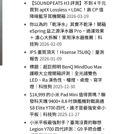
【SOUNDPEATS H3 評測】不到 4 千元
買到 aptX Lossless + LDAC！高 CP 值
降噪藍牙耳機開箱
2026-03-19
你以為的「乾淨水」其實不乾淨！開箱
eSpring 益之源淨水器 Pro，過濾效果
＋ 濾心大拆解！家用淨水器推薦｜科
技狗
2026-02-09
IPS 畫質頂天！Hisense 75U8Q｜量測
報告
2026-01-09
標題：超巨照明 BenQ MindDuo Max
護眼大立燈開箱評測｜全光譜雙色
LED、Ra 演色性、檯燈、桌燈、寫字
燈｜科技狗
2025-12-30
$14,999 的小米 Pad Mini 值得買嗎？聯
發科天璣 9400+ 8.8 吋旗艦機對戰高通
S8 Elite Y700 四代，誰才是最強安卓小
平板｜科技狗
2025-11-27
小米平板最強對手？臺灣沒賣的聯想
Legion Y700 四代評測：G9 手把合體、