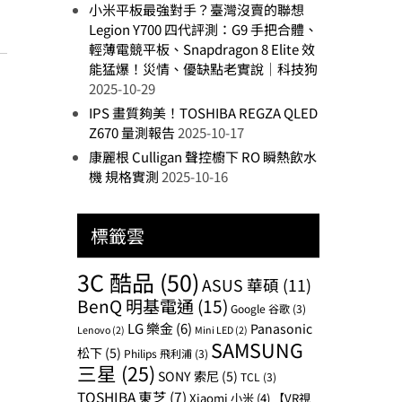
小米平板最強對手？臺灣沒賣的聯想
Legion Y700 四代評測：G9 手把合體、
輕薄電競平板、Snapdragon 8 Elite 效
能猛爆！災情、優缺點老實說｜科技狗
2025-10-29
IPS 畫質夠美！TOSHIBA REGZA QLED
Z670 量測報告
2025-10-17
康麗根 Culligan 聲控櫥下 RO 瞬熱飲水
機 規格實測
2025-10-16
標籤雲
3C 酷品
(50)
ASUS 華碩
(11)
BenQ 明基電通
(15)
Google 谷歌
(3)
LG 樂金
(6)
Panasonic
Lenovo
(2)
Mini LED
(2)
SAMSUNG
松下
(5)
Philips 飛利浦
(3)
三星
(25)
SONY 索尼
(5)
TCL
(3)
TOSHIBA 東芝
(7)
Xiaomi 小米
(4)
【VR視