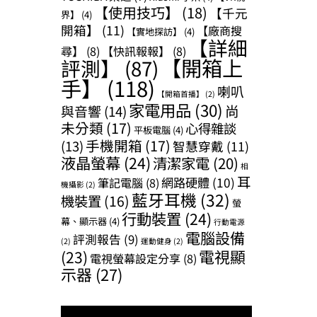
【使用技巧】
(18)
【千元
界】
(4)
開箱】
(11)
【廠商搜
【實地探訪】
(4)
【詳細
尋】
(8)
【快訊報報】
(8)
【開箱上
評測】
(87)
手】
(118)
喇叭
【開箱首播】
(2)
家電用品
(30)
尚
與音響
(14)
未分類
(17)
心得雜談
平板電腦
(4)
手機開箱
(17)
(13)
智慧穿戴
(11)
液晶螢幕
(24)
清潔家電
(20)
相
耳
網路硬體
(10)
筆記電腦
(8)
機攝影
(2)
藍牙耳機
(32)
機裝置
(16)
螢
行動裝置
(24)
幕、顯示器
(4)
行動電源
電腦設備
評測報告
(9)
(2)
運動健身
(2)
(23)
電視顯
電視螢幕設定分享
(8)
示器
(27)