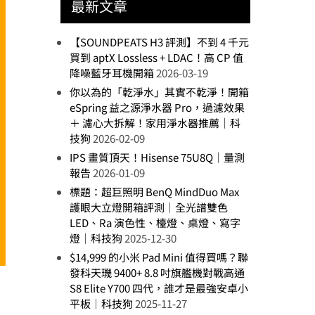
最新文章
【SOUNDPEATS H3 評測】不到 4 千元
買到 aptX Lossless + LDAC！高 CP 值
降噪藍牙耳機開箱
2026-03-19
你以為的「乾淨水」其實不乾淨！開箱
eSpring 益之源淨水器 Pro，過濾效果
＋ 濾心大拆解！家用淨水器推薦｜科
技狗
2026-02-09
IPS 畫質頂天！Hisense 75U8Q｜量測
報告
2026-01-09
標題：超巨照明 BenQ MindDuo Max
護眼大立燈開箱評測｜全光譜雙色
LED、Ra 演色性、檯燈、桌燈、寫字
燈｜科技狗
2025-12-30
$14,999 的小米 Pad Mini 值得買嗎？聯
發科天璣 9400+ 8.8 吋旗艦機對戰高通
S8 Elite Y700 四代，誰才是最強安卓小
平板｜科技狗
2025-11-27