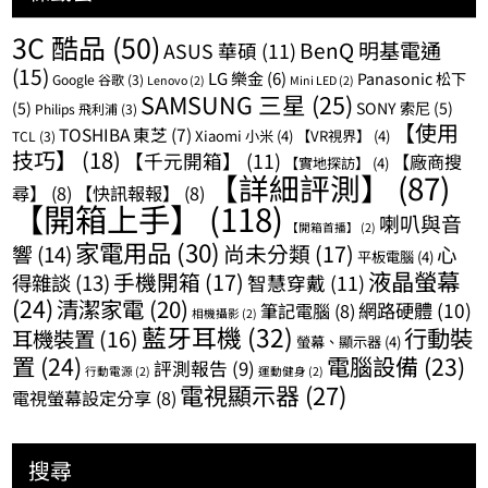
3C 酷品
(50)
BenQ 明基電通
ASUS 華碩
(11)
(15)
LG 樂金
(6)
Panasonic 松下
Google 谷歌
(3)
Lenovo
(2)
Mini LED
(2)
SAMSUNG 三星
(25)
(5)
SONY 索尼
(5)
Philips 飛利浦
(3)
【使用
TOSHIBA 東芝
(7)
Xiaomi 小米
(4)
【VR視界】
(4)
TCL
(3)
技巧】
(18)
【千元開箱】
(11)
【廠商搜
【實地探訪】
(4)
【詳細評測】
(87)
尋】
(8)
【快訊報報】
(8)
【開箱上手】
(118)
喇叭與音
【開箱首播】
(2)
家電用品
(30)
尚未分類
(17)
響
(14)
心
平板電腦
(4)
液晶螢幕
手機開箱
(17)
得雜談
(13)
智慧穿戴
(11)
(24)
清潔家電
(20)
網路硬體
(10)
筆記電腦
(8)
相機攝影
(2)
藍牙耳機
(32)
行動裝
耳機裝置
(16)
螢幕、顯示器
(4)
置
(24)
電腦設備
(23)
評測報告
(9)
行動電源
(2)
運動健身
(2)
電視顯示器
(27)
電視螢幕設定分享
(8)
搜尋