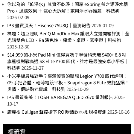
你以為的「乾淨水」其實不乾淨！開箱 eSpring 益之源淨水器
Pro，過濾效果 ＋ 濾心大拆解！家用淨水器推薦｜科技狗
2026-02-09
IPS 畫質頂天！Hisense 75U8Q｜量測報告
2026-01-09
標題：超巨照明 BenQ MindDuo Max 護眼大立燈開箱評測｜全
光譜雙色 LED、Ra 演色性、檯燈、桌燈、寫字燈｜科技狗
2025-12-30
$14,999 的小米 Pad Mini 值得買嗎？聯發科天璣 9400+ 8.8 吋
旗艦機對戰高通 S8 Elite Y700 四代，誰才是最強安卓小平板｜
科技狗
2025-11-27
小米平板最強對手？臺灣沒賣的聯想 Legion Y700 四代評測：
G9 手把合體、輕薄電競平板、Snapdragon 8 Elite 效能猛爆！
災情、優缺點老實說｜科技狗
2025-10-29
IPS 畫質夠美！TOSHIBA REGZA QLED Z670 量測報告
2025-
10-17
康麗根 Culligan 聲控櫥下 RO 瞬熱飲水機 規格實測
2025-10-16
標籤雲