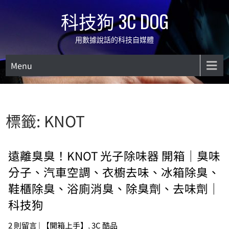
Skip
科技狗 3C DOG
to
content
用數據說話的科技自媒體
Menu
標籤:
KNOT
遠離臭臭！KNOT 光子除味器 開箱｜臭味
分子、汽車空調、衣櫥去味、冰箱除臭、
鞋櫃除臭、浴廁消臭、除臭劑、去味劑｜
科技狗
2 則留言
|
【開箱上手】
,
3C 酷品