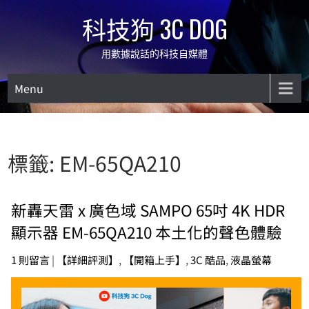
Skip
科技狗 3C DOG
to
content
用數據說話的科技自媒體
Menu
標籤:
EM-65QA210
新轟天雷 x 廣色域 SAMPO 65吋 4K HDR
顯示器 EM-65QA210 本土化的聲色體驗
1 則留言
|
【詳細評測】
,
【開箱上手】
,
3C 酷品
,
液晶螢幕