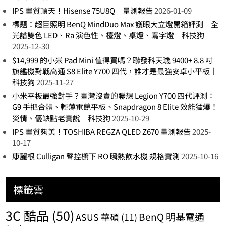
IPS 畫質頂天！Hisense 75U8Q｜量測報告
2026-01-09
標題：超巨照明 BenQ MindDuo Max 護眼大立燈開箱評測｜全
光譜雙色 LED、Ra 演色性、檯燈、桌燈、寫字燈｜科技狗
2025-12-30
$14,999 的小米 Pad Mini 值得買嗎？聯發科天璣 9400+ 8.8 吋
旗艦機對戰高通 S8 Elite Y700 四代，誰才是最強安卓小平板｜
科技狗
2025-11-27
小米平板最強對手？臺灣沒賣的聯想 Legion Y700 四代評測：
G9 手把合體、輕薄電競平板、Snapdragon 8 Elite 效能猛爆！
災情、優缺點老實說｜科技狗
2025-10-29
IPS 畫質夠美！TOSHIBA REGZA QLED Z670 量測報告
2025-
10-17
康麗根 Culligan 聲控櫥下 RO 瞬熱飲水機 規格實測
2025-10-16
標籤雲
3C 酷品
(50)
BenQ 明基電通
ASUS 華碩
(11)