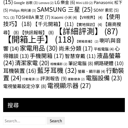
(15)
LG 樂金
(6)
Panasonic 松下
Google 谷歌
(3)
Lenovo
(2)
Mini LED
(2)
SAMSUNG 三星
(25)
(5)
SONY 索尼
(5)
Philips 飛利浦
(3)
【使用
TOSHIBA 東芝
(7)
Xiaomi 小米
(4)
【VR視界】
(4)
TCL
(3)
技巧】
(18)
【千元開箱】
(11)
【廠商搜
【實地探訪】
(4)
【詳細評測】
(87)
尋】
(8)
【快訊報報】
(8)
【開箱上手】
(118)
喇叭與音
【開箱首播】
(2)
家電用品
(30)
尚未分類
(17)
響
(14)
心
平板電腦
(4)
液晶螢幕
手機開箱
(17)
得雜談
(13)
智慧穿戴
(11)
(24)
清潔家電
(20)
網路硬體
(10)
筆記電腦
(8)
相機攝影
(2)
藍牙耳機
(32)
行動裝
耳機裝置
(16)
螢幕、顯示器
(4)
置
(24)
電腦設備
(23)
評測報告
(9)
行動電源
(2)
運動健身
(2)
電視顯示器
(27)
電視螢幕設定分享
(8)
搜尋