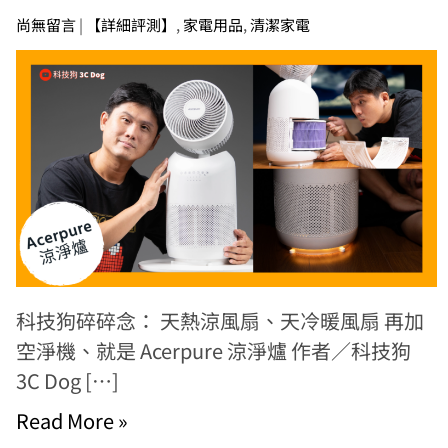
尚無留言
|
【詳細評測】
,
家電用品
,
清潔家電
科技狗碎碎念： 天熱涼風扇、天冷暖風扇 再加
空淨機、就是 Acerpure 涼淨爐 作者／科技狗
3C Dog […]
Read More »