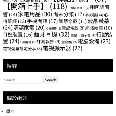
【開箱上手】
(118)
喇叭與音
【開箱首播】
(2)
家電用品
(30)
尚未分類
(17)
響
(14)
心
平板電腦
(4)
液晶螢幕
手機開箱
(17)
得雜談
(13)
智慧穿戴
(11)
(24)
清潔家電
(20)
網路硬體
(10)
筆記電腦
(8)
相機攝影
(2)
藍牙耳機
(32)
行動裝
耳機裝置
(16)
螢幕、顯示器
(4)
置
(24)
電腦設備
(23)
評測報告
(9)
行動電源
(2)
運動健身
(2)
電視顯示器
(27)
電視螢幕設定分享
(8)
搜尋
關於網站
簡介