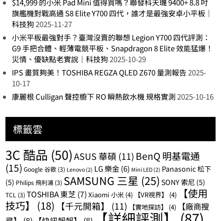
$14,999 的小米 Pad Mini 值得買嗎？聯發科天璣 9400+ 8.8 吋
旗艦機對戰高通 S8 Elite Y700 四代，誰才是最強安卓小平板｜
科技狗
2025-11-27
小米平板最強對手？臺灣沒賣的聯想 Legion Y700 四代評測：
G9 手把合體、輕薄電競平板、Snapdragon 8 Elite 效能猛爆！
災情、優缺點老實說｜科技狗
2025-10-29
IPS 畫質夠美！TOSHIBA REGZA QLED Z670 量測報告
2025-
10-17
康麗根 Culligan 聲控櫥下 RO 瞬熱飲水機 規格實測
2025-10-16
標籤雲
3C 酷品
(50)
BenQ 明基電通
ASUS 華碩
(11)
(15)
LG 樂金
(6)
Panasonic 松下
Google 谷歌
(3)
Lenovo
(2)
Mini LED
(2)
SAMSUNG 三星
(25)
(5)
SONY 索尼
(5)
Philips 飛利浦
(3)
【使用
TOSHIBA 東芝
(7)
Xiaomi 小米
(4)
【VR視界】
(4)
TCL
(3)
技巧】
(18)
【千元開箱】
(11)
【廠商搜
【實地探訪】
(4)
【詳細評測】
(87)
尋】
(8)
【快訊報報】
(8)