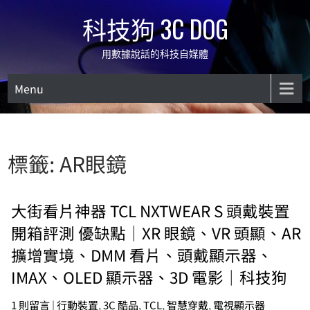
Skip
科技狗 3C DOG
to
content
用數據說話的科技自媒體
Menu
標籤:
AR眼鏡
大街看片神器 TCL NXTWEAR S 頭戴裝置
開箱評測 優缺點｜XR 眼鏡、VR 頭顯、AR
擴增實境、DMM 看片、頭戴顯示器、
IMAX、OLED 顯示器、3D 電影｜科技狗
1 則留言
|
行動裝置
,
3C 酷品
,
TCL
,
智慧穿戴
,
電視顯示器