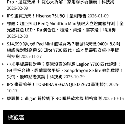
Pro，過濾效果 ＋ 濾心大拆解！家用淨水器推薦｜科技狗
2026-02-09
IPS 畫質頂天！Hisense 75U8Q｜量測報告
2026-01-09
標題：超巨照明 BenQ MindDuo Max 護眼大立燈開箱評測｜全
光譜雙色 LED、Ra 演色性、檯燈、桌燈、寫字燈｜科技狗
2025-12-30
$14,999 的小米 Pad Mini 值得買嗎？聯發科天璣 9400+ 8.8 吋
旗艦機對戰高通 S8 Elite Y700 四代，誰才是最強安卓小平板｜
科技狗
2025-11-27
小米平板最強對手？臺灣沒賣的聯想 Legion Y700 四代評測：
G9 手把合體、輕薄電競平板、Snapdragon 8 Elite 效能猛爆！
災情、優缺點老實說｜科技狗
2025-10-29
IPS 畫質夠美！TOSHIBA REGZA QLED Z670 量測報告
2025-
10-17
康麗根 Culligan 聲控櫥下 RO 瞬熱飲水機 規格實測
2025-10-16
標籤雲