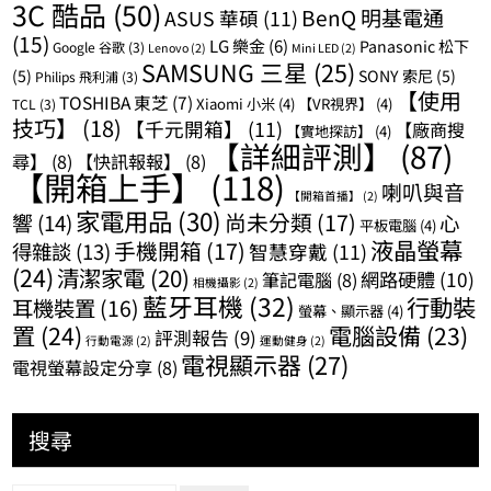
3C 酷品
(50)
BenQ 明基電通
ASUS 華碩
(11)
(15)
LG 樂金
(6)
Panasonic 松下
Google 谷歌
(3)
Lenovo
(2)
Mini LED
(2)
SAMSUNG 三星
(25)
(5)
SONY 索尼
(5)
Philips 飛利浦
(3)
【使用
TOSHIBA 東芝
(7)
Xiaomi 小米
(4)
【VR視界】
(4)
TCL
(3)
技巧】
(18)
【千元開箱】
(11)
【廠商搜
【實地探訪】
(4)
【詳細評測】
(87)
尋】
(8)
【快訊報報】
(8)
【開箱上手】
(118)
喇叭與音
【開箱首播】
(2)
家電用品
(30)
尚未分類
(17)
響
(14)
心
平板電腦
(4)
液晶螢幕
手機開箱
(17)
得雜談
(13)
智慧穿戴
(11)
(24)
清潔家電
(20)
網路硬體
(10)
筆記電腦
(8)
相機攝影
(2)
藍牙耳機
(32)
行動裝
耳機裝置
(16)
螢幕、顯示器
(4)
置
(24)
電腦設備
(23)
評測報告
(9)
行動電源
(2)
運動健身
(2)
電視顯示器
(27)
電視螢幕設定分享
(8)
搜尋