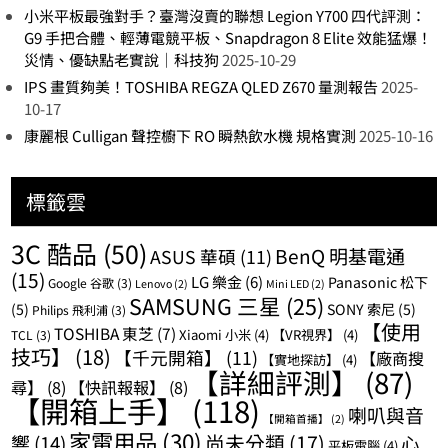
小米平板最強對手？臺灣沒賣的聯想 Legion Y700 四代評測：
G9 手把合體、輕薄電競平板、Snapdragon 8 Elite 效能猛爆！
災情、優缺點老實說｜科技狗
2025-10-29
IPS 畫質夠美！TOSHIBA REGZA QLED Z670 量測報告
2025-
10-17
康麗根 Culligan 聲控櫥下 RO 瞬熱飲水機 規格實測
2025-10-16
標籤雲
3C 酷品
(50)
BenQ 明基電通
ASUS 華碩
(11)
(15)
LG 樂金
(6)
Panasonic 松下
Google 谷歌
(3)
Lenovo
(2)
Mini LED
(2)
SAMSUNG 三星
(25)
(5)
SONY 索尼
(5)
Philips 飛利浦
(3)
【使用
TOSHIBA 東芝
(7)
Xiaomi 小米
(4)
【VR視界】
(4)
TCL
(3)
技巧】
(18)
【千元開箱】
(11)
【廠商搜
【實地探訪】
(4)
【詳細評測】
(87)
尋】
(8)
【快訊報報】
(8)
【開箱上手】
(118)
喇叭與音
【開箱首播】
(2)
家電用品
(30)
尚未分類
(17)
響
(14)
心
平板電腦
(4)