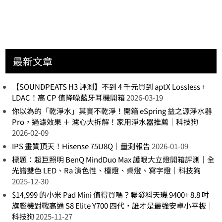
最新文章
【SOUNDPEATS H3 評測】不到 4 千元買到 aptX Lossless +
LDAC！高 CP 值降噪藍牙耳機開箱
2026-03-19
你以為的「乾淨水」其實不乾淨！開箱 eSpring 益之源淨水器
Pro，過濾效果 ＋ 濾心大拆解！家用淨水器推薦｜科技狗
2026-02-09
IPS 畫質頂天！Hisense 75U8Q｜量測報告
2026-01-09
標題：超巨照明 BenQ MindDuo Max 護眼大立燈開箱評測｜全
光譜雙色 LED、Ra 演色性、檯燈、桌燈、寫字燈｜科技狗
2025-12-30
$14,999 的小米 Pad Mini 值得買嗎？聯發科天璣 9400+ 8.8 吋
旗艦機對戰高通 S8 Elite Y700 四代，誰才是最強安卓小平板｜
科技狗
2025-11-27