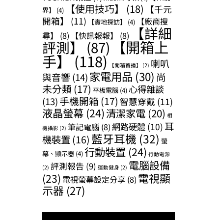
【使用技巧】
(18)
【千元
界】
(4)
開箱】
(11)
【廠商搜
【實地探訪】
(4)
【詳細
尋】
(8)
【快訊報報】
(8)
【開箱上
評測】
(87)
手】
(118)
喇叭
【開箱首播】
(2)
家電用品
(30)
尚
與音響
(14)
未分類
(17)
心得雜談
平板電腦
(4)
手機開箱
(17)
(13)
智慧穿戴
(11)
液晶螢幕
(24)
清潔家電
(20)
相
耳
網路硬體
(10)
筆記電腦
(8)
機攝影
(2)
藍牙耳機
(32)
機裝置
(16)
螢
行動裝置
(24)
幕、顯示器
(4)
行動電源
電腦設備
評測報告
(9)
(2)
運動健身
(2)
(23)
電視顯
電視螢幕設定分享
(8)
示器
(27)