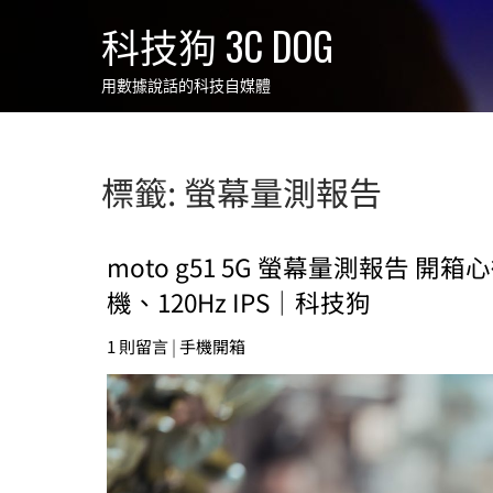
Skip
科技狗 3C DOG
to
content
用數據說話的科技自媒體
標籤:
螢幕量測報告
moto g51 5G 螢幕量測報告 開箱心
機、120Hz IPS｜科技狗
1 則留言
|
手機開箱