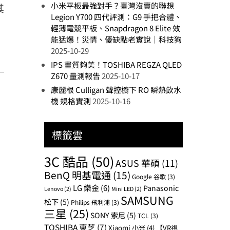
小米平板最強對手？臺灣沒賣的聯想
其
Legion Y700 四代評測：G9 手把合體、
輕薄電競平板、Snapdragon 8 Elite 效
能猛爆！災情、優缺點老實說｜科技狗
2025-10-29
IPS 畫質夠美！TOSHIBA REGZA QLED
Z670 量測報告
2025-10-17
康麗根 Culligan 聲控櫥下 RO 瞬熱飲水
機 規格實測
2025-10-16
標籤雲
3C 酷品
(50)
ASUS 華碩
(11)
BenQ 明基電通
(15)
Google 谷歌
(3)
LG 樂金
(6)
Panasonic
Lenovo
(2)
Mini LED
(2)
SAMSUNG
松下
(5)
Philips 飛利浦
(3)
三星
(25)
SONY 索尼
(5)
TCL
(3)
TOSHIBA 東芝
(7)
Xiaomi 小米
(4)
【VR視