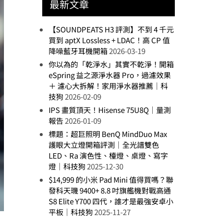
最新文章
【SOUNDPEATS H3 評測】不到 4 千元
買到 aptX Lossless + LDAC！高 CP 值
降噪藍牙耳機開箱
2026-03-19
你以為的「乾淨水」其實不乾淨！開箱
eSpring 益之源淨水器 Pro，過濾效果
＋ 濾心大拆解！家用淨水器推薦｜科
技狗
2026-02-09
IPS 畫質頂天！Hisense 75U8Q｜量測
報告
2026-01-09
標題：超巨照明 BenQ MindDuo Max
護眼大立燈開箱評測｜全光譜雙色
LED、Ra 演色性、檯燈、桌燈、寫字
燈｜科技狗
2025-12-30
$14,999 的小米 Pad Mini 值得買嗎？聯
發科天璣 9400+ 8.8 吋旗艦機對戰高通
S8 Elite Y700 四代，誰才是最強安卓小
平板｜科技狗
2025-11-27