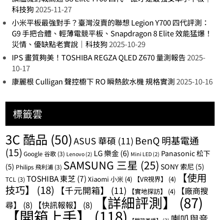
科技狗
2025-11-27
小米平板最強對手？臺灣沒賣的聯想 Legion Y700 四代評測：
G9 手把合體、輕薄電競平板、Snapdragon 8 Elite 效能猛爆！
災情、優缺點老實說｜科技狗
2025-10-29
IPS 畫質夠美！TOSHIBA REGZA QLED Z670 量測報告
2025-
10-17
康麗根 Culligan 聲控櫥下 RO 瞬熱飲水機 規格實測
2025-10-16
標籤雲
3C 酷品
(50)
BenQ 明基電通
ASUS 華碩
(11)
(15)
LG 樂金
(6)
Panasonic 松下
Google 谷歌
(3)
Lenovo
(2)
Mini LED
(2)
SAMSUNG 三星
(25)
(5)
SONY 索尼
(5)
Philips 飛利浦
(3)
【使用
TOSHIBA 東芝
(7)
Xiaomi 小米
(4)
【VR視界】
(4)
TCL
(3)
技巧】
(18)
【千元開箱】
(11)
【廠商搜
【實地探訪】
(4)
【詳細評測】
(87)
尋】
(8)
【快訊報報】
(8)
【開箱上手】
(118)
喇叭與音