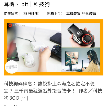
耳機、 ptt｜科技狗
尚無留言
|
【詳細評測】
,
【開箱上手】
,
耳機裝置
,
行動裝置
科技狗碎碎念： 誰說掛上森海之名註定不便
宜？ 三千內最猛遊戲外接音效卡！ 作者／科技
狗 3C D […]