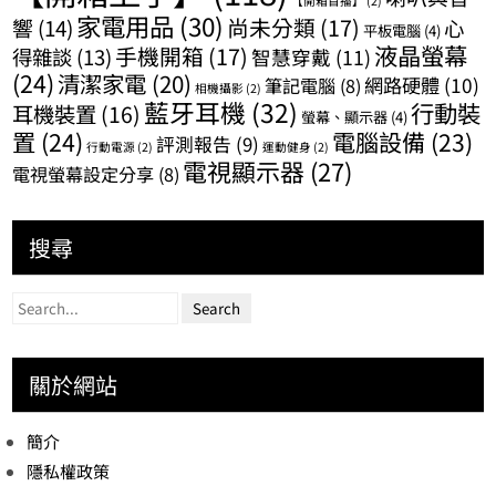
【開箱首播】
(2)
家電用品
(30)
尚未分類
(17)
響
(14)
心
平板電腦
(4)
液晶螢幕
手機開箱
(17)
得雜談
(13)
智慧穿戴
(11)
(24)
清潔家電
(20)
網路硬體
(10)
筆記電腦
(8)
相機攝影
(2)
藍牙耳機
(32)
行動裝
耳機裝置
(16)
螢幕、顯示器
(4)
置
(24)
電腦設備
(23)
評測報告
(9)
行動電源
(2)
運動健身
(2)
電視顯示器
(27)
電視螢幕設定分享
(8)
搜尋
關於網站
簡介
隱私權政策