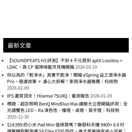
最新文章
【SOUNDPEATS H3 評測】不到 4 千元買到 aptX Lossless +
LDAC！高 CP 值降噪藍牙耳機開箱
2026-03-19
你以為的「乾淨水」其實不乾淨！開箱 eSpring 益之源淨水器
Pro，過濾效果 ＋ 濾心大拆解！家用淨水器推薦｜科技狗
2026-02-09
IPS 畫質頂天！Hisense 75U8Q｜量測報告
2026-01-09
標題：超巨照明 BenQ MindDuo Max 護眼大立燈開箱評測｜全
光譜雙色 LED、Ra 演色性、檯燈、桌燈、寫字燈｜科技狗
2025-12-30
$14,999 的小米 Pad Mini 值得買嗎？聯發科天璣 9400+ 8.8 吋
旗艦機對戰高通 S8 Elite Y700 四代，誰才是最強安卓小平板｜