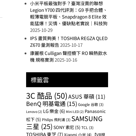
小米平板最強對手？臺灣沒賣的聯想
Legion Y700 四代評測：G9 手把合體、
輕薄電競平板、Snapdragon 8 Elite 效
能猛爆！災情、優缺點老實說｜科技狗
2025-10-29
IPS 畫質夠美！TOSHIBA REGZA QLED
Z670 量測報告
2025-10-17
康麗根 Culligan 聲控櫥下 RO 瞬熱飲水
機 規格實測
2025-10-16
標籤雲
3C 酷品
(50)
ASUS 華碩
(11)
BenQ 明基電通
(15)
Google 谷歌
(3)
LG 樂金
(6)
Panasonic
Lenovo
(2)
Mini LED
(2)
SAMSUNG
松下
(5)
Philips 飛利浦
(3)
三星
(25)
SONY 索尼
(5)
TCL
(3)
TOSHIBA 東芝
(7)
Xiaomi 小米
(4)
【VR視