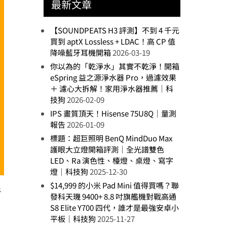
最新文章
【SOUNDPEATS H3 評測】不到 4 千元
買到 aptX Lossless + LDAC！高 CP 值
降噪藍牙耳機開箱
2026-03-19
你以為的「乾淨水」其實不乾淨！開箱
eSpring 益之源淨水器 Pro，過濾效果
＋ 濾心大拆解！家用淨水器推薦｜科
技狗
2026-02-09
IPS 畫質頂天！Hisense 75U8Q｜量測
報告
2026-01-09
標題：超巨照明 BenQ MindDuo Max
護眼大立燈開箱評測｜全光譜雙色
LED、Ra 演色性、檯燈、桌燈、寫字
燈｜科技狗
2025-12-30
$14,999 的小米 Pad Mini 值得買嗎？聯
者
發科天璣 9400+ 8.8 吋旗艦機對戰高通
S8 Elite Y700 四代，誰才是最強安卓小
平板｜科技狗
2025-11-27