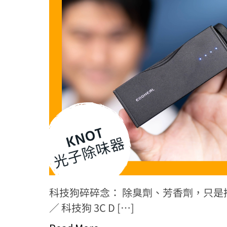
科技狗碎碎念： 除臭劑、芳香劑，只是掩
／ 科技狗 3C D […]