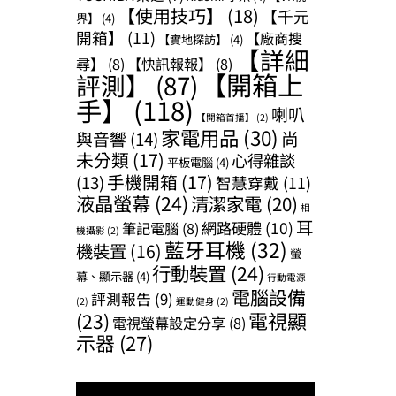
【使用技巧】
(18)
【千元
界】
(4)
開箱】
(11)
【廠商搜
【實地探訪】
(4)
【詳細
尋】
(8)
【快訊報報】
(8)
【開箱上
評測】
(87)
手】
(118)
喇叭
【開箱首播】
(2)
家電用品
(30)
尚
與音響
(14)
未分類
(17)
心得雜談
平板電腦
(4)
手機開箱
(17)
(13)
智慧穿戴
(11)
液晶螢幕
(24)
清潔家電
(20)
相
耳
網路硬體
(10)
筆記電腦
(8)
機攝影
(2)
藍牙耳機
(32)
機裝置
(16)
螢
行動裝置
(24)
幕、顯示器
(4)
行動電源
電腦設備
評測報告
(9)
(2)
運動健身
(2)
(23)
電視顯
電視螢幕設定分享
(8)
示器
(27)