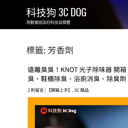
Skip
科技狗 3C DOG
to
content
用數據說話的科技自媒體
標籤:
芳香劑
遠離臭臭！KNOT 光子除味器 
臭、鞋櫃除臭、浴廁消臭、除臭劑
2 則留言
|
【開箱上手】
,
3C 酷品