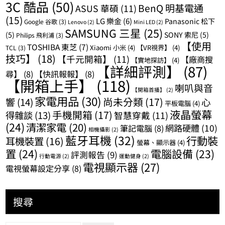
3C 酷品
(50)
BenQ 明基電通
ASUS 華碩
(11)
(15)
LG 樂金
(6)
Panasonic 松下
Google 谷歌
(3)
Lenovo
(2)
Mini LED
(2)
SAMSUNG 三星
(25)
(5)
SONY 索尼
(5)
Philips 飛利浦
(3)
【使用
TOSHIBA 東芝
(7)
Xiaomi 小米
(4)
【VR視界】
(4)
TCL
(3)
技巧】
(18)
【千元開箱】
(11)
【廠商搜
【實地探訪】
(4)
【詳細評測】
(87)
尋】
(8)
【快訊報報】
(8)
【開箱上手】
(118)
喇叭與音
【開箱首播】
(2)
家電用品
(30)
尚未分類
(17)
響
(14)
心
平板電腦
(4)
液晶螢幕
手機開箱
(17)
得雜談
(13)
智慧穿戴
(11)
(24)
清潔家電
(20)
網路硬體
(10)
筆記電腦
(8)
相機攝影
(2)
藍牙耳機
(32)
行動裝
耳機裝置
(16)
螢幕、顯示器
(4)
置
(24)
電腦設備
(23)
評測報告
(9)
行動電源
(2)
運動健身
(2)
電視顯示器
(27)
電視螢幕設定分享
(8)
搜尋