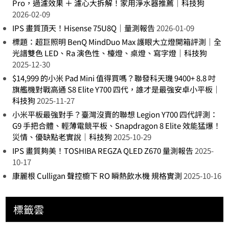
Pro，過濾效果 ＋ 濾心大拆解！家用淨水器推薦｜科技狗
2026-02-09
IPS 畫質頂天！Hisense 75U8Q｜量測報告
2026-01-09
標題：超巨照明 BenQ MindDuo Max 護眼大立燈開箱評測｜全
光譜雙色 LED、Ra 演色性、檯燈、桌燈、寫字燈｜科技狗
2025-12-30
$14,999 的小米 Pad Mini 值得買嗎？聯發科天璣 9400+ 8.8 吋
旗艦機對戰高通 S8 Elite Y700 四代，誰才是最強安卓小平板｜
科技狗
2025-11-27
小米平板最強對手？臺灣沒賣的聯想 Legion Y700 四代評測：
G9 手把合體、輕薄電競平板、Snapdragon 8 Elite 效能猛爆！
災情、優缺點老實說｜科技狗
2025-10-29
IPS 畫質夠美！TOSHIBA REGZA QLED Z670 量測報告
2025-
10-17
康麗根 Culligan 聲控櫥下 RO 瞬熱飲水機 規格實測
2025-10-16
標籤雲