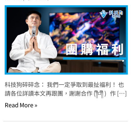
科技狗碎碎念： 我們一定爭取到最扯福利！ 也
請各位詳讀本文再跟團，謝謝合作 (༎ຶ⌑༎ຶ ) 作 […]
Read More »