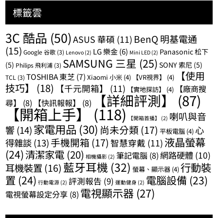
標籤雲
3C 酷品
(50)
BenQ 明基電通
ASUS 華碩
(11)
(15)
LG 樂金
(6)
Panasonic 松下
Google 谷歌
(3)
Lenovo
(2)
Mini LED
(2)
SAMSUNG 三星
(25)
(5)
SONY 索尼
(5)
Philips 飛利浦
(3)
【使用
TOSHIBA 東芝
(7)
Xiaomi 小米
(4)
【VR視界】
(4)
TCL
(3)
技巧】
(18)
【千元開箱】
(11)
【廠商搜
【實地探訪】
(4)
【詳細評測】
(87)
尋】
(8)
【快訊報報】
(8)
【開箱上手】
(118)
喇叭與音
【開箱首播】
(2)
家電用品
(30)
尚未分類
(17)
響
(14)
心
平板電腦
(4)
液晶螢幕
手機開箱
(17)
得雜談
(13)
智慧穿戴
(11)
(24)
清潔家電
(20)
網路硬體
(10)
筆記電腦
(8)
相機攝影
(2)
藍牙耳機
(32)
行動裝
耳機裝置
(16)
螢幕、顯示器
(4)
置
(24)
電腦設備
(23)
評測報告
(9)
行動電源
(2)
運動健身
(2)
電視顯示器
(27)
電視螢幕設定分享
(8)