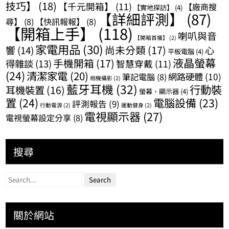
技巧】
(18)
【千元開箱】
(11)
【廠商搜
【實地探訪】
(4)
【詳細評測】
(87)
尋】
(8)
【快訊報報】
(8)
【開箱上手】
(118)
喇叭與音
【開箱首播】
(2)
家電用品
(30)
尚未分類
(17)
響
(14)
心
平板電腦
(4)
液晶螢幕
手機開箱
(17)
得雜談
(13)
智慧穿戴
(11)
(24)
清潔家電
(20)
網路硬體
(10)
筆記電腦
(8)
相機攝影
(2)
藍牙耳機
(32)
行動裝
耳機裝置
(16)
螢幕、顯示器
(4)
置
(24)
電腦設備
(23)
評測報告
(9)
行動電源
(2)
運動健身
(2)
電視顯示器
(27)
電視螢幕設定分享
(8)
搜尋
關於網站