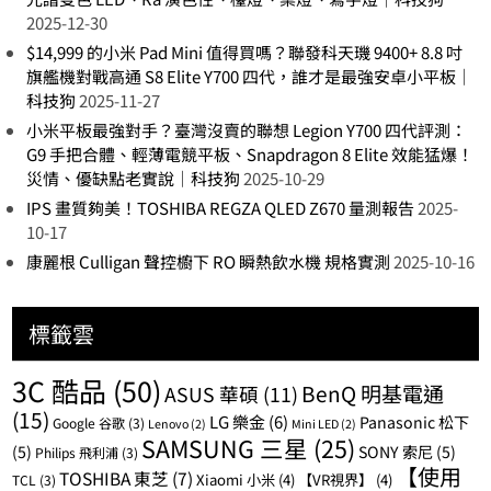
2025-12-30
$14,999 的小米 Pad Mini 值得買嗎？聯發科天璣 9400+ 8.8 吋
旗艦機對戰高通 S8 Elite Y700 四代，誰才是最強安卓小平板｜
科技狗
2025-11-27
小米平板最強對手？臺灣沒賣的聯想 Legion Y700 四代評測：
G9 手把合體、輕薄電競平板、Snapdragon 8 Elite 效能猛爆！
災情、優缺點老實說｜科技狗
2025-10-29
IPS 畫質夠美！TOSHIBA REGZA QLED Z670 量測報告
2025-
10-17
康麗根 Culligan 聲控櫥下 RO 瞬熱飲水機 規格實測
2025-10-16
標籤雲
3C 酷品
(50)
BenQ 明基電通
ASUS 華碩
(11)
(15)
LG 樂金
(6)
Panasonic 松下
Google 谷歌
(3)
Lenovo
(2)
Mini LED
(2)
SAMSUNG 三星
(25)
(5)
SONY 索尼
(5)
Philips 飛利浦
(3)
【使用
TOSHIBA 東芝
(7)
Xiaomi 小米
(4)
【VR視界】
(4)
TCL
(3)