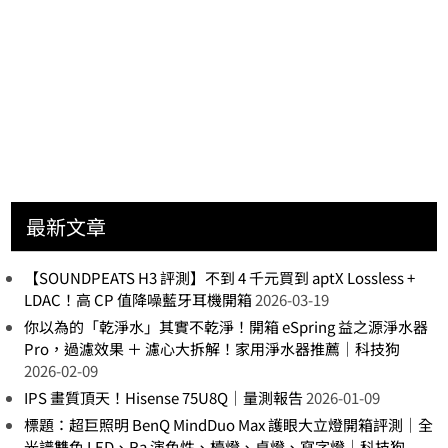
最新文章
【SOUNDPEATS H3 評測】不到 4 千元買到 aptX Lossless +
LDAC！高 CP 值降噪藍牙耳機開箱
2026-03-19
你以為的「乾淨水」其實不乾淨！開箱 eSpring 益之源淨水器
Pro，過濾效果 ＋ 濾心大拆解！家用淨水器推薦｜科技狗
2026-02-09
IPS 畫質頂天！Hisense 75U8Q｜量測報告
2026-01-09
標題：超巨照明 BenQ MindDuo Max 護眼大立燈開箱評測｜全
光譜雙色 LED、Ra 演色性、檯燈、桌燈、寫字燈｜科技狗