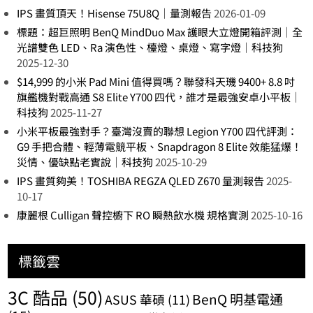
IPS 畫質頂天！Hisense 75U8Q｜量測報告
2026-01-09
標題：超巨照明 BenQ MindDuo Max 護眼大立燈開箱評測｜全
光譜雙色 LED、Ra 演色性、檯燈、桌燈、寫字燈｜科技狗
2025-12-30
$14,999 的小米 Pad Mini 值得買嗎？聯發科天璣 9400+ 8.8 吋
旗艦機對戰高通 S8 Elite Y700 四代，誰才是最強安卓小平板｜
科技狗
2025-11-27
小米平板最強對手？臺灣沒賣的聯想 Legion Y700 四代評測：
G9 手把合體、輕薄電競平板、Snapdragon 8 Elite 效能猛爆！
災情、優缺點老實說｜科技狗
2025-10-29
IPS 畫質夠美！TOSHIBA REGZA QLED Z670 量測報告
2025-
10-17
康麗根 Culligan 聲控櫥下 RO 瞬熱飲水機 規格實測
2025-10-16
標籤雲
3C 酷品
(50)
BenQ 明基電通
ASUS 華碩
(11)