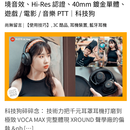
境音效、Hi-Res 認證、40mm 鍍金單體、
遊戲 / 電影 / 音樂 PTT｜科技狗
尚無留言
|
【使用技巧】
,
3C 酷品
,
耳機裝置
,
藍牙耳機
科技狗碎碎念： 技術力把千元耳罩耳機打磨到
極致 VOCA MAX 完整體現 XROUND 聲學廠的偏
執 &nb […]