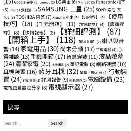
(15)
LG 樂金
(6)
Panasonic 松下
Google 谷歌
(3)
Lenovo
(2)
Mini LED
(2)
SAMSUNG 三星
(25)
(5)
SONY 索尼
(5)
Philips 飛利浦
(3)
【使用
TOSHIBA 東芝
(7)
Xiaomi 小米
(4)
【VR視界】
(4)
TCL
(3)
技巧】
(18)
【千元開箱】
(11)
【廠商搜
【實地探訪】
(4)
【詳細評測】
(87)
尋】
(8)
【快訊報報】
(8)
【開箱上手】
(118)
喇叭與音
【開箱首播】
(2)
家電用品
(30)
尚未分類
(17)
響
(14)
心
平板電腦
(4)
液晶螢幕
手機開箱
(17)
得雜談
(13)
智慧穿戴
(11)
(24)
清潔家電
(20)
網路硬體
(10)
筆記電腦
(8)
相機攝影
(2)
藍牙耳機
(32)
行動裝
耳機裝置
(16)
螢幕、顯示器
(4)
置
(24)
電腦設備
(23)
評測報告
(9)
行動電源
(2)
運動健身
(2)
電視顯示器
(27)
電視螢幕設定分享
(8)
搜尋