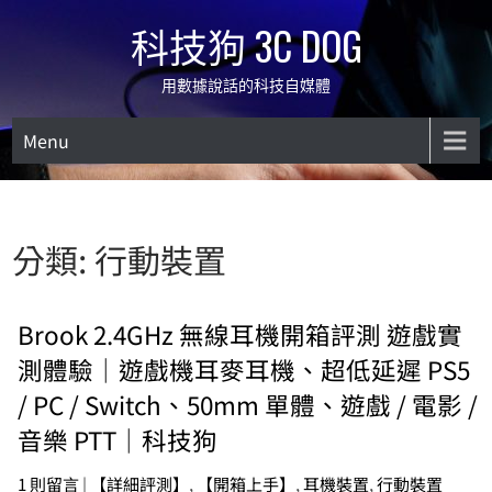
Skip
科技狗 3C DOG
to
content
用數據說話的科技自媒體
Menu
分類:
行動裝置
Brook 2.4GHz 無線耳機開箱評測 遊戲實
測體驗｜遊戲機耳麥耳機、超低延遲 PS5
/ PC / Switch、50mm 單體、遊戲 / 電影 /
音樂 PTT｜科技狗
1 則留言
|
【詳細評測】
,
【開箱上手】
,
耳機裝置
,
行動裝置