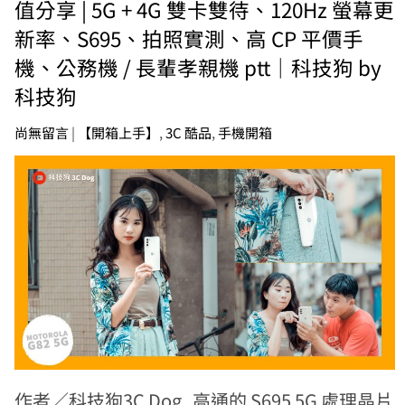
值分享 | 5G + 4G 雙卡雙待、120Hz 螢幕更
新率、S695、拍照實測、高 CP 平價手
機、公務機 / 長輩孝親機 ptt｜科技狗 by
科技狗
尚無留言
|
【開箱上手】
,
3C 酷品
,
手機開箱
作者／科技狗3C Dog 高通的 S695 5G 處理晶片