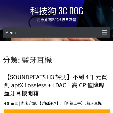
Skip
科技狗 3C DOG
to
content
用數據說話的科技自媒體
Menu
分類:
藍牙耳機
【SOUNDPEATS H3 評測】不到 4 千元買
到 aptX Lossless + LDAC！高 CP 值降噪
藍牙耳機開箱
4 則留言
|
尚未分類
,
【詳細評測】
,
【開箱上手】
,
藍牙耳機