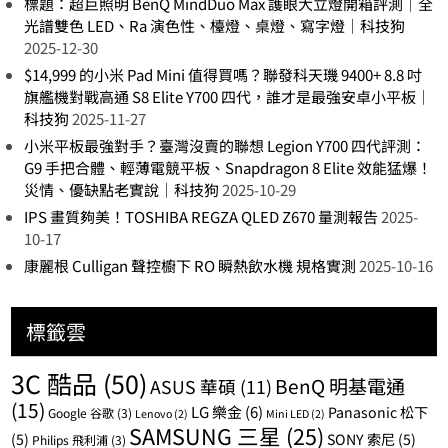
標題：超巨照明 BenQ MindDuo Max 護眼大立燈開箱評測｜全
光譜雙色 LED、Ra 演色性、檯燈、桌燈、寫字燈｜科技狗
2025-12-30
$14,999 的小米 Pad Mini 值得買嗎？聯發科天璣 9400+ 8.8 吋
旗艦機對戰高通 S8 Elite Y700 四代，誰才是最強安卓小平板｜
科技狗
2025-11-27
小米平板最強對手？臺灣沒賣的聯想 Legion Y700 四代評測：
G9 手把合體、輕薄電競平板、Snapdragon 8 Elite 效能猛爆！
災情、優缺點老實說｜科技狗
2025-10-29
IPS 畫質夠美！TOSHIBA REGZA QLED Z670 量測報告
2025-
10-17
康麗根 Culligan 聲控櫥下 RO 瞬熱飲水機 規格實測
2025-10-16
標籤雲
3C 酷品
(50)
BenQ 明基電通
ASUS 華碩
(11)
(15)
LG 樂金
(6)
Panasonic 松下
Google 谷歌
(3)
Lenovo
(2)
Mini LED
(2)
SAMSUNG 三星
(25)
(5)
SONY 索尼
(5)
Philips 飛利浦
(3)