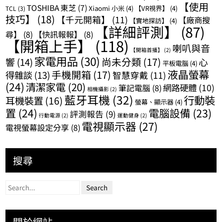
【使用
TOSHIBA 東芝
(7)
Xiaomi 小米
(4)
【VR視界】
(4)
TCL
(3)
技巧】
(18)
【千元開箱】
(11)
【廠商搜
【實地探訪】
(4)
【詳細評測】
(87)
尋】
(8)
【快訊報報】
(8)
【開箱上手】
(118)
喇叭與音
【開箱首播】
(2)
家電用品
(30)
尚未分類
(17)
響
(14)
心
平板電腦
(4)
液晶螢幕
手機開箱
(17)
得雜談
(13)
智慧穿戴
(11)
(24)
清潔家電
(20)
網路硬體
(10)
筆記電腦
(8)
相機攝影
(2)
藍牙耳機
(32)
行動裝
耳機裝置
(16)
螢幕、顯示器
(4)
置
(24)
電腦設備
(23)
評測報告
(9)
行動電源
(2)
運動健身
(2)
電視顯示器
(27)
電視螢幕設定分享
(8)
搜尋
關於網站