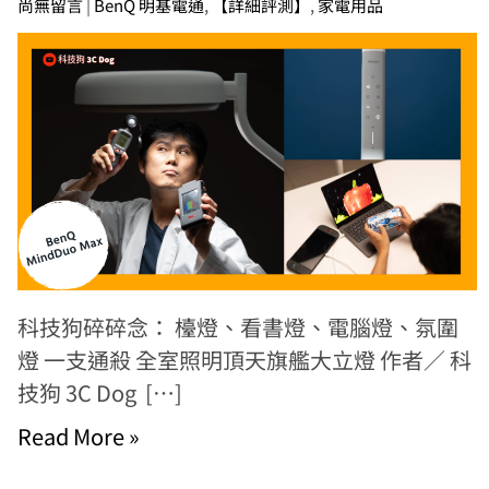
尚無留言
|
BenQ 明基電通
,
【詳細評測】
,
家電用品
科技狗碎碎念： 檯燈、看書燈、電腦燈、氛圍
燈 一支通殺 全室照明頂天旗艦大立燈 作者／ 科
技狗 3C Dog […]
Read More »