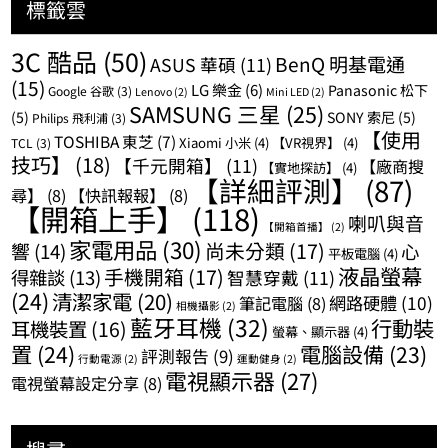
標籤雲
3C 酷品
(50)
BenQ 明基電通
ASUS 華碩
(11)
(15)
LG 樂金
(6)
Panasonic 松下
Google 谷歌
(3)
Lenovo
(2)
Mini LED
(2)
SAMSUNG 三星
(25)
(5)
SONY 索尼
(5)
Philips 飛利浦
(3)
【使用
TOSHIBA 東芝
(7)
Xiaomi 小米
(4)
【VR視界】
(4)
TCL
(3)
技巧】
(18)
【千元開箱】
(11)
【廠商搜
【實地探訪】
(4)
【詳細評測】
(87)
尋】
(8)
【快訊報報】
(8)
【開箱上手】
(118)
喇叭與音
【開箱首播】
(2)
家電用品
(30)
尚未分類
(17)
響
(14)
心
平板電腦
(4)
液晶螢幕
手機開箱
(17)
得雜談
(13)
智慧穿戴
(11)
(24)
清潔家電
(20)
網路硬體
(10)
筆記電腦
(8)
相機攝影
(2)
藍牙耳機
(32)
行動裝
耳機裝置
(16)
螢幕、顯示器
(4)
置
(24)
電腦設備
(23)
評測報告
(9)
行動電源
(2)
運動健身
(2)
電視顯示器
(27)
電視螢幕設定分享
(8)