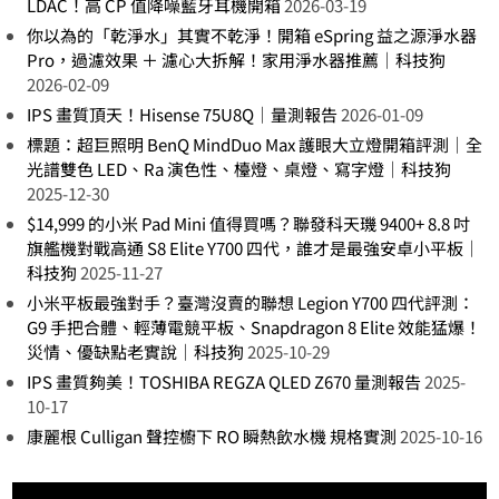
LDAC！高 CP 值降噪藍牙耳機開箱
2026-03-19
你以為的「乾淨水」其實不乾淨！開箱 eSpring 益之源淨水器
Pro，過濾效果 ＋ 濾心大拆解！家用淨水器推薦｜科技狗
2026-02-09
IPS 畫質頂天！Hisense 75U8Q｜量測報告
2026-01-09
標題：超巨照明 BenQ MindDuo Max 護眼大立燈開箱評測｜全
光譜雙色 LED、Ra 演色性、檯燈、桌燈、寫字燈｜科技狗
2025-12-30
$14,999 的小米 Pad Mini 值得買嗎？聯發科天璣 9400+ 8.8 吋
旗艦機對戰高通 S8 Elite Y700 四代，誰才是最強安卓小平板｜
科技狗
2025-11-27
小米平板最強對手？臺灣沒賣的聯想 Legion Y700 四代評測：
G9 手把合體、輕薄電競平板、Snapdragon 8 Elite 效能猛爆！
災情、優缺點老實說｜科技狗
2025-10-29
IPS 畫質夠美！TOSHIBA REGZA QLED Z670 量測報告
2025-
10-17
康麗根 Culligan 聲控櫥下 RO 瞬熱飲水機 規格實測
2025-10-16