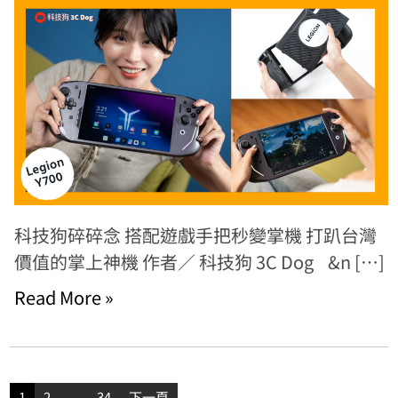
科技狗碎碎念 搭配遊戲手把秒變掌機 打趴台灣
價值的掌上神機 作者／ 科技狗 3C Dog &n […]
Read More »
文
1
2
...
34
下一頁