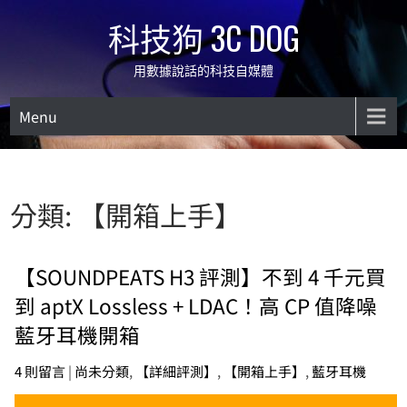
Skip
科技狗 3C DOG
to
content
用數據說話的科技自媒體
Menu
分類:
【開箱上手】
【SOUNDPEATS H3 評測】不到 4 千元買
到 aptX Lossless + LDAC！高 CP 值降噪
藍牙耳機開箱
4 則留言
|
尚未分類
,
【詳細評測】
,
【開箱上手】
,
藍牙耳機